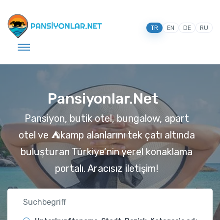
TR
EN
DE
RU
Pansiyonlar.Net
Pansiyon, butik otel, bungalow, apart
otel ve ⛺️kamp alanlarını tek çatı altında
buluşturan Türkiye’nin yerel konaklama
portalı. Aracısız iletişim!
Suchbegriff