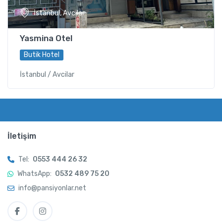
İstanbul, Avcilar
Yasmina Otel
Butik Hotel
İstanbul / Avcilar
İletişim
Tel:
0553 444 26 32
WhatsApp:
0532 489 75 20
info@pansiyonlar.net