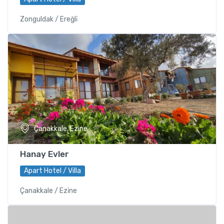
Zonguldak / Ereğli̇
Çanakkale, Ezi̇ne
Hanay Evler
Apart Hotel / Villa
Çanakkale / Ezi̇ne