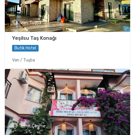
Van, Tuşba
Yeşilsu Taş Konağı
Butik Hotel
Van / Tuşba
İzmir, Çeşme