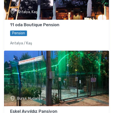
Antalya, Kaş
11 oda Boutique Pension
Pension
Antalya / Kaş
Bursa, Mudanya
Eşkel Ayyıldız Pansiyon