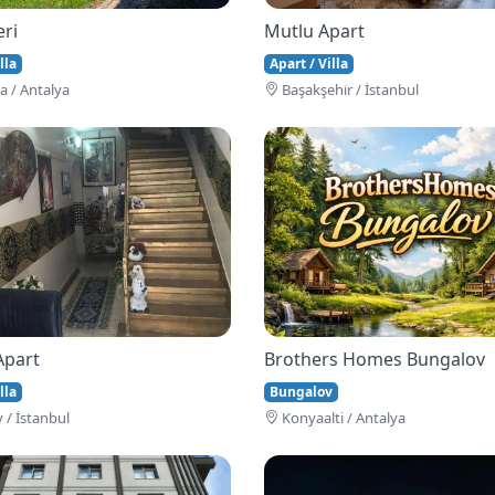
eri
Mutlu Apart
lla
Apart / Villa
 / Antalya
Başakşehi̇r / İstanbul
Apart
Brothers Homes Bungalov
lla
Bungalov
 / İstanbul
Konyaalti / Antalya