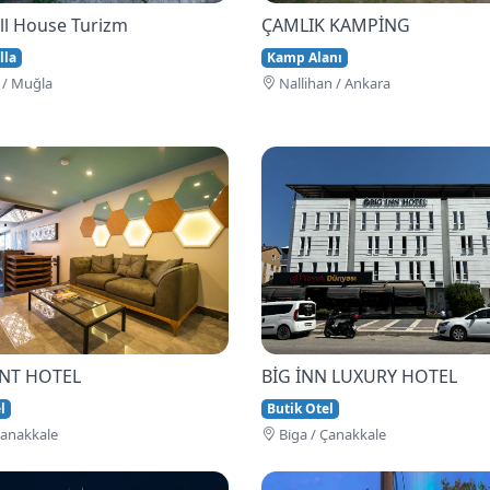
ll House Turizm
ÇAMLIK KAMPİNG
lla
Kamp Alanı
 / Muğla
Nallihan / Ankara
İNT HOTEL
BİG İNN LUXURY HOTEL
l
Butik Otel
Çanakkale
Bi̇ga / Çanakkale