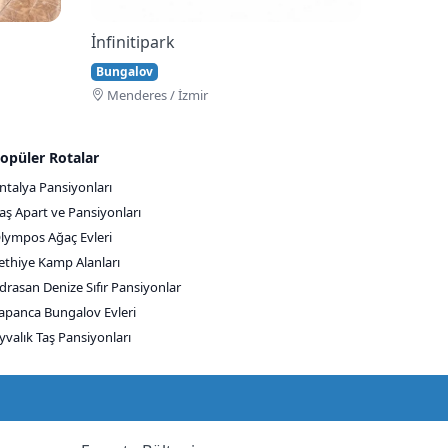
İnfinitipark
Bungalov
Menderes / İzmir
opüler Rotalar
ntalya Pansiyonları
aş Apart ve Pansiyonları
lympos Ağaç Evleri
ethiye Kamp Alanları
drasan Denize Sıfır Pansiyonlar
apanca Bungalov Evleri
yvalık Taş Pansiyonları