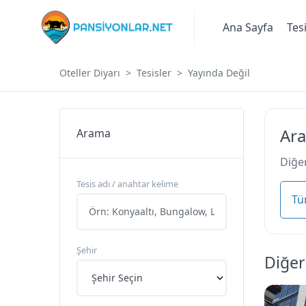
Ana Sayfa
Tes
Oteller Diyarı
Tesisler
Yayında Değil
Ara
Arama
Diğer
Tesis adı / anahtar kelime
Tü
Şehir
Diğer