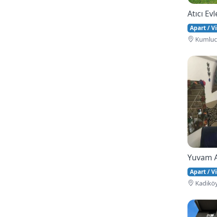
Atıcı Evl
Apart / Vi
Kumluca
Yuvam 
Apart / Vi
Kadiköy