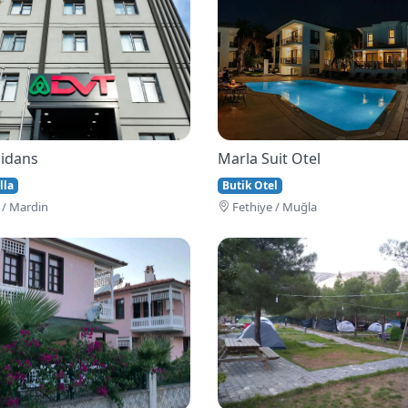
idans
Marla Suit Otel
lla
Butik Otel
 / Mardin
Fethi̇ye / Muğla