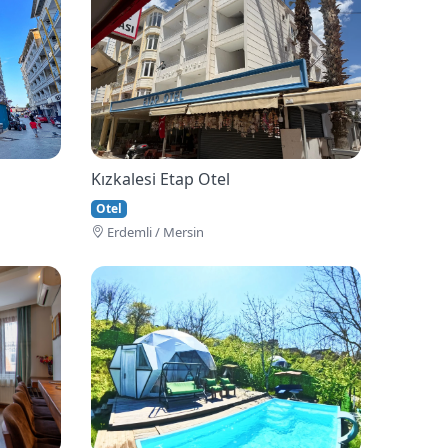
Kızkalesi Etap Otel
Otel
Erdemli / Mersin