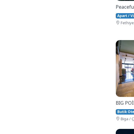
Peacefu
Apart / Vi
Fethi̇ye
BIG PO
Butik Ote
Bi̇ga / 