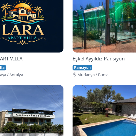
ART VİLLA
Eşkel Ayyıldız Pansiyon
lla
Pansiyon
şa / Antalya
Mudanya / Bursa