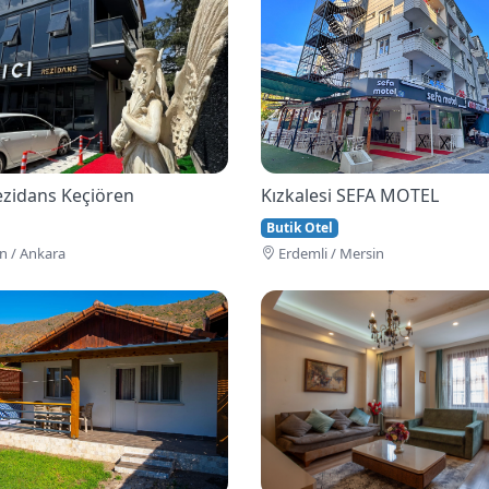
Rezidans Keçiören
Kızkalesi SEFA MOTEL
Butik Otel
n / Ankara
Erdemli / Mersin