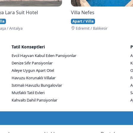
a Lara Suit Hotel
Villa Nefes
lla
Apart / Villa
şa / Antalya
Edremi̇t / Balıkesir
Tatil Konseptleri
P
Evcil Hayvan Kabul Eden Pansiyonlar
A
Denize Sıfır Pansiyonlar
K
Aileye Uygun Apart Otel
O
Havuzu Korunaklı Villalar
F
Isıtmalı Havuzlu Bungalovlar
A
Mutfaklı Tatil Evleri
S
Kahvaltı Dahil Pansiyonlar
A