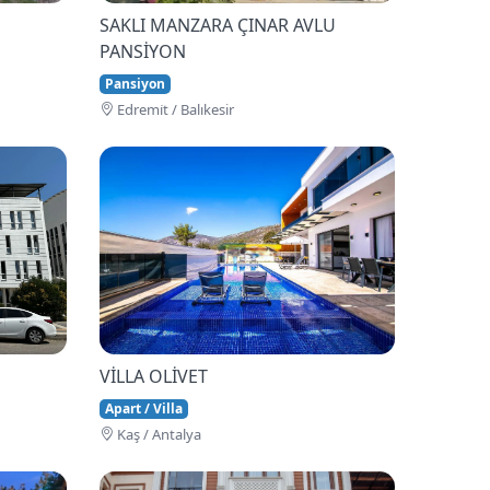
SAKLI MANZARA ÇINAR AVLU
PANSİYON
Pansiyon
Edremi̇t / Balıkesir
VİLLA OLİVET
Apart / Villa
Kaş / Antalya