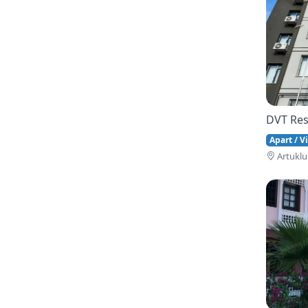
DVT Res
Apart / Vi
Artuklu