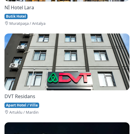
Nİ Hotel Lara
Butik Hotel
Muratpaşa / Antalya
DVT Residans
Apart Hotel / Villa
Artuklu / Mardin