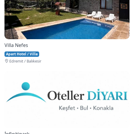
Villa Nefes
Apart Hotel / Villa
Edremi̇t / Balıkesir
İnfinitipark