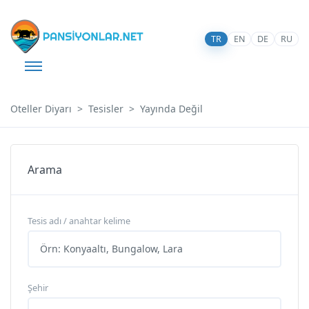
TR
EN
DE
RU
Oteller Diyarı
Tesisler
Yayında Değil
Arama
Tesis adı / anahtar kelime
Şehir