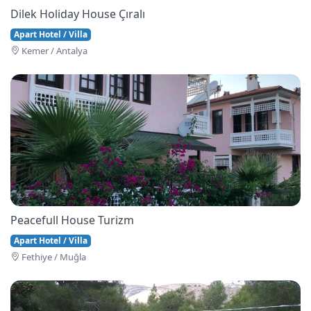
Dilek Holiday House Çıralı
Apart Hotel / Villa
Kemer / Antalya
Peacefull House Turizm
Apart Hotel / Villa
Fethi̇ye / Muğla