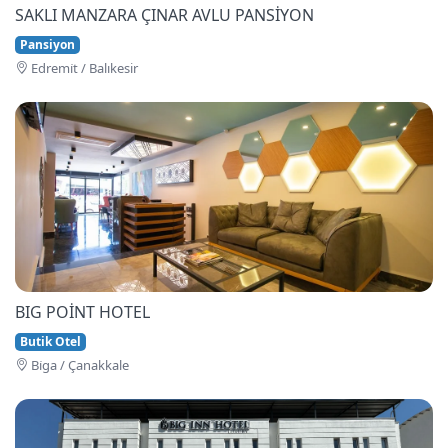
SAKLI MANZARA ÇINAR AVLU PANSİYON
Pansiyon
Edremi̇t / Balıkesir
BIG POİNT HOTEL
Butik Otel
Bi̇ga / Çanakkale