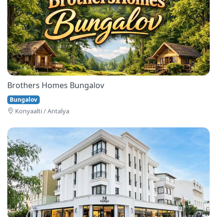
Brothers Homes Bungalov
Bungalov
Konyaalti / Antalya