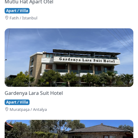
Mutlu Flat Apart Otel
Apart / Villa
Fati̇h / İstanbul
Gardenya Lara Suit Hotel
Apart / Villa
Muratpaşa / Antalya