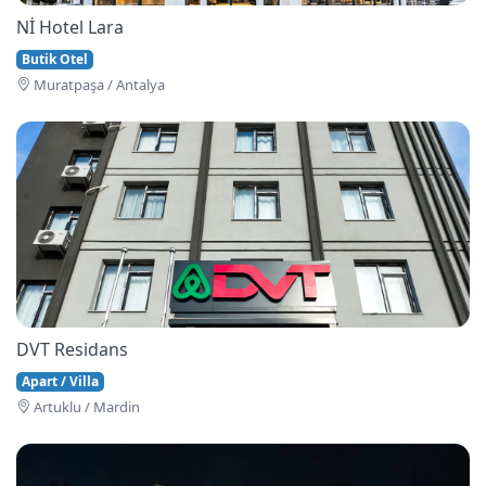
Nİ Hotel Lara
Butik Otel
Muratpaşa / Antalya
DVT Residans
Apart / Villa
Artuklu / Mardin