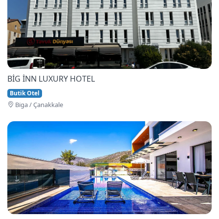
BİG İNN LUXURY HOTEL
Butik Otel
Bi̇ga / Çanakkale