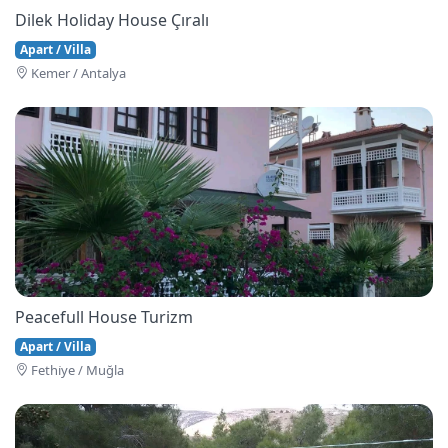
Dilek Holiday House Çıralı
Apart / Villa
Kemer / Antalya
Peacefull House Turizm
Apart / Villa
Fethi̇ye / Muğla