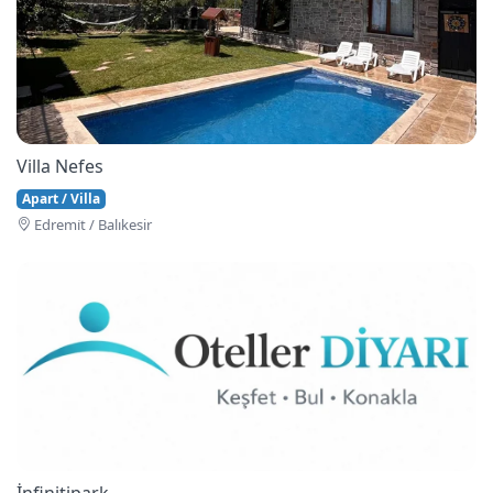
Villa Nefes
Apart / Villa
Edremi̇t / Balıkesir
İnfinitipark