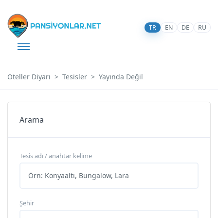
TR
EN
DE
RU
Oteller Diyarı
Tesisler
Yayında Değil
Arama
Tesis adı / anahtar kelime
Şehir