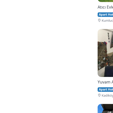
Atıcı Evl
Apart Hote
Kumluca
Yuvam 
Apart Hote
Kadiköy