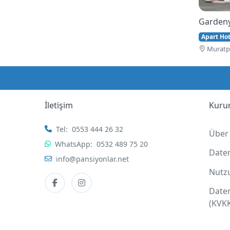
Gardeny
Apart Hote
Muratpa
İletişim
Kuru
Tel:
0553 444 26 32
Über
WhatsApp:
0532 489 75 20
Date
info@pansiyonlar.net
Nutz
Date
(KVK