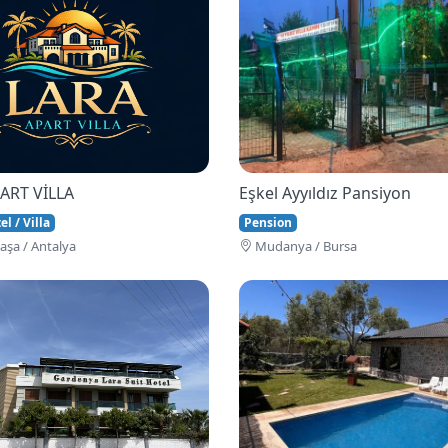
ART VİLLA
Eşkel Ayyıldız Pansiyon
l / Villa
Pension
şa / Antalya
Mudanya / Bursa