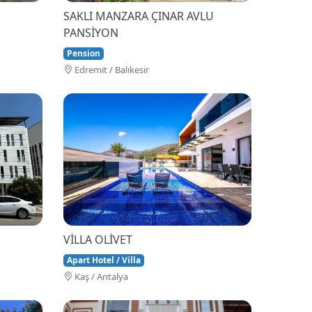
SAKLI MANZARA ÇINAR AVLU
PANSİYON
Pension
Edremi̇t / Balıkesir
VİLLA OLİVET
Apart Hotel / Villa
Kaş / Antalya