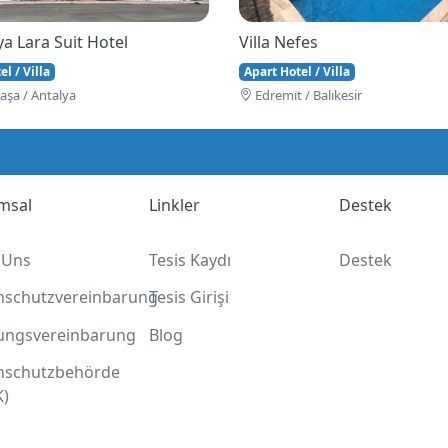
a Lara Suit Hotel
Villa Nefes
l / Villa
Apart Hotel / Villa
şa / Antalya
Edremi̇t / Balıkesir
msal
Linkler
Destek
 Uns
Tesis Kaydı
Destek
nschutzvereinbarung
Tesis Girişi
ungsvereinbarung
Blog
nschutzbehörde
K)