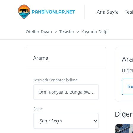
Ana Sayfa
Tes
Oteller Diyarı
Tesisler
Yayında Değil
Ara
Arama
Diğer
Tesis adı / anahtar kelime
Tü
Şehir
Diğer