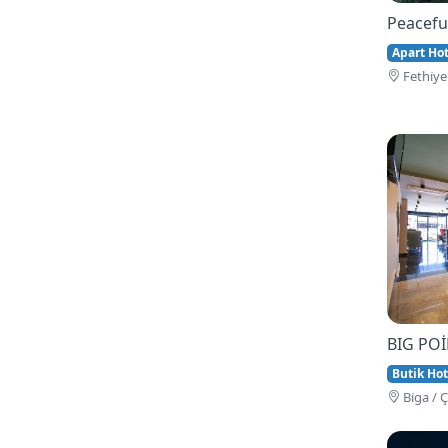
Peacefu
Apart Hote
Fethi̇ye
BIG PO
Butik Hot
Bi̇ga / 