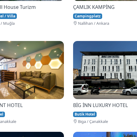
ll House Turizm
ÇAMLIK KAMPİNG
l / Villa
Campingplatz
 / Muğla
Nallihan / Ankara
İNT HOTEL
BİG İNN LUXURY HOTEL
el
Butik Hotel
Çanakkale
Bi̇ga / Çanakkale