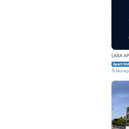
LARA AP
Apart Hote
Muratpa