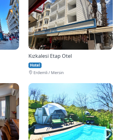
Kızkalesi Etap Otel
Hotel
Erdemli / Mersin