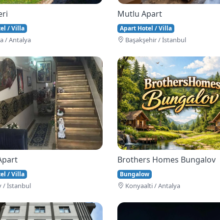
eri
Mutlu Apart
l / Villa
Apart Hotel / Villa
 / Antalya
Başakşehi̇r / İstanbul
Apart
Brothers Homes Bungalov
l / Villa
Bungalow
 / İstanbul
Konyaalti / Antalya