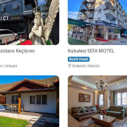
Rezidans Keçiören
Kızkalesi SEFA MOTEL
Butik Hotel
n / Ankara
Erdemli / Mersin