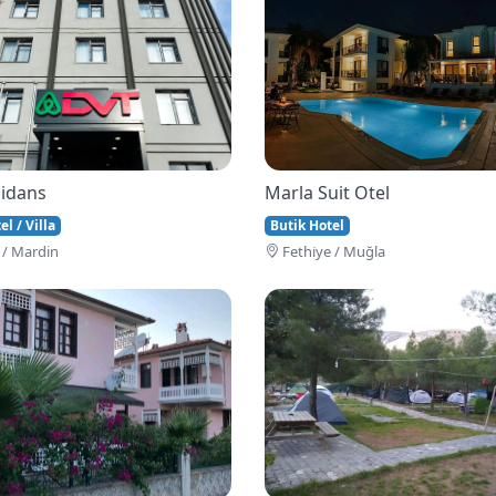
idans
Marla Suit Otel
l / Villa
Butik Hotel
 / Mardin
Fethi̇ye / Muğla