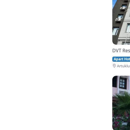
DVT Res
Apart Hote
Artuklu