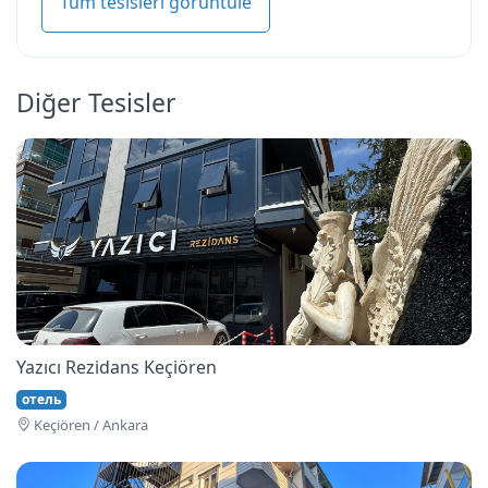
Tüm tesisleri görüntüle
Diğer Tesisler
Yazıcı Rezidans Keçiören
отель
Keçi̇ören / Ankara