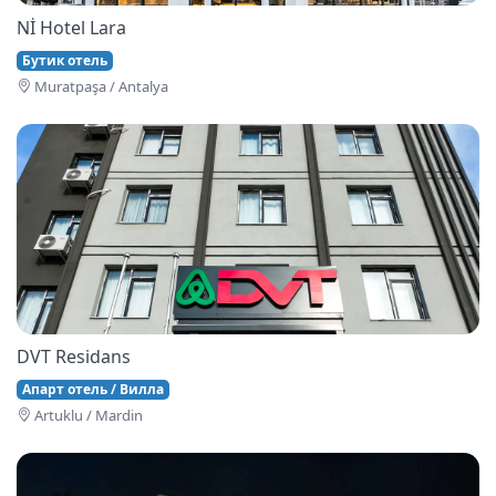
Nİ Hotel Lara
Бутик отель
Muratpaşa / Antalya
DVT Residans
Апарт отель / Вилла
Artuklu / Mardin