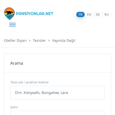
TR
EN
DE
RU
Oteller Diyarı
Tesisler
Yayında Değil
Arama
Tesis adı / anahtar kelime
Şehir