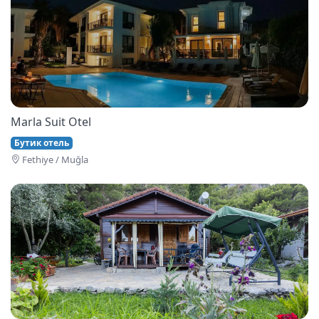
Marla Suit Otel
Бутик отель
Fethi̇ye / Muğla