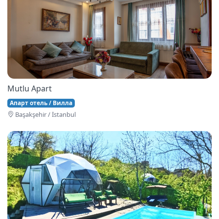
Mutlu Apart
Апарт отель / Вилла
Başakşehi̇r / İstanbul