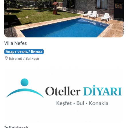
Villa Nefes
Апарт отель / Вилла
Edremi̇t / Balıkesir
İnfinitipark