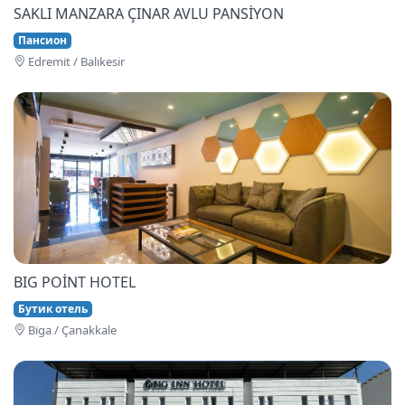
SAKLI MANZARA ÇINAR AVLU PANSİYON
Пансион
Edremi̇t / Balıkesir
BIG POİNT HOTEL
Бутик отель
Bi̇ga / Çanakkale