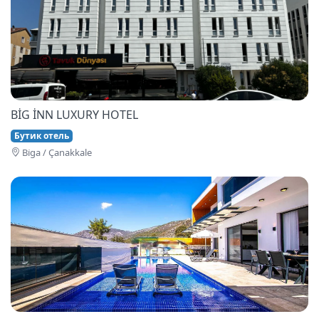
BİG İNN LUXURY HOTEL
Бутик отель
Bi̇ga / Çanakkale