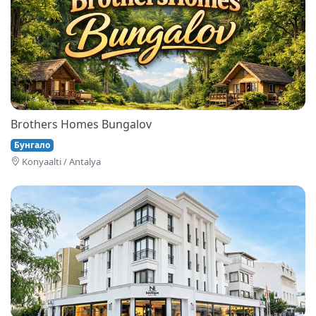
Brothers Homes Bungalov
Бунгало
Konyaalti / Antalya