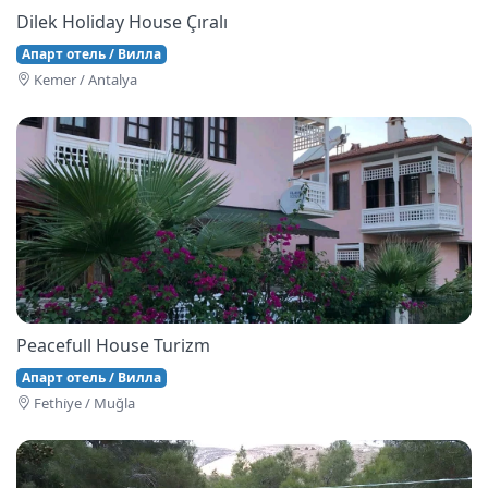
Dilek Holiday House Çıralı
Апарт отель / Вилла
Kemer / Antalya
Peacefull House Turizm
Апарт отель / Вилла
Fethi̇ye / Muğla