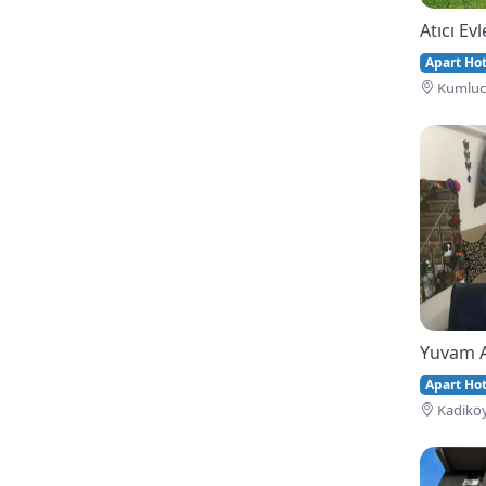
Atıcı Evl
Apart Hote
Kumluca
Yuvam 
Apart Hote
Kadiköy