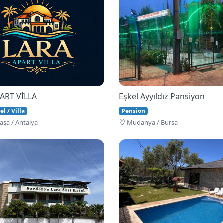
ART VİLLA
Eşkel Ayyıldız Pansiyon
l / Villa
Pension
şa / Antalya
Mudanya / Bursa