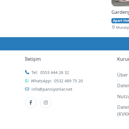
Gardeny
Apart Hote
Muratpa
İletişim
Kuru
Tel:
0553 444 26 32
Über
WhatsApp:
0532 489 75 20
Date
info@pansiyonlar.net
Nutz
Date
(KVK