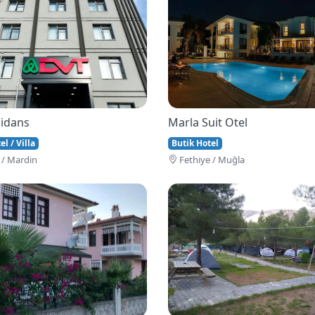
idans
Marla Suit Otel
l / Villa
Butik Hotel
 / Mardin
Fethi̇ye / Muğla