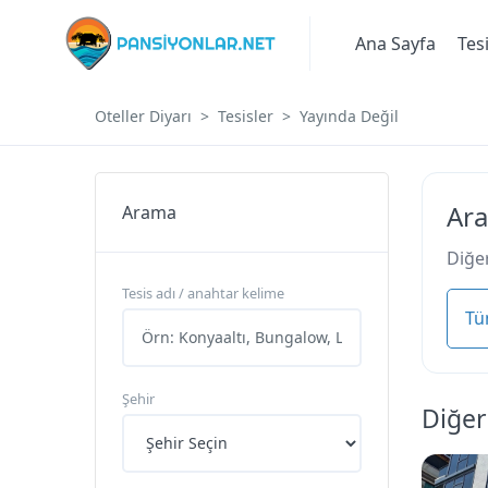
Ana Sayfa
Tes
Oteller Diyarı
Tesisler
Yayında Değil
Ara
Arama
Diğer
Tesis adı / anahtar kelime
Tü
Şehir
Diğer