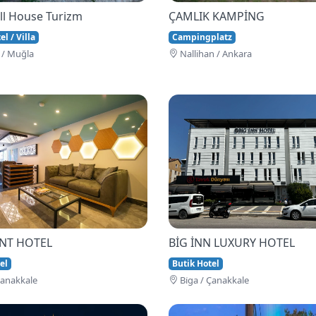
ll House Turizm
ÇAMLIK KAMPİNG
l / Villa
Campingplatz
 / Muğla
Nallihan / Ankara
İNT HOTEL
BİG İNN LUXURY HOTEL
el
Butik Hotel
Çanakkale
Bi̇ga / Çanakkale