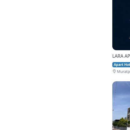
LARA AP
Apart Hote
Muratpa