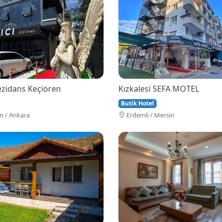
Rezidans Keçiören
Kızkalesi SEFA MOTEL
Butik Hotel
n / Ankara
Erdemli / Mersin