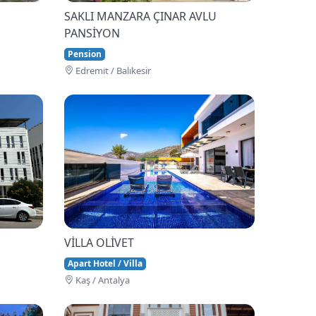
SAKLI MANZARA ÇINAR AVLU
PANSİYON
Pension
Edremi̇t / Balıkesir
VİLLA OLİVET
Apart Hotel / Villa
Kaş / Antalya