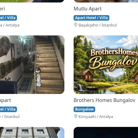
eri
Mutlu Apart
l / Villa
Apart Hotel / Villa
 / Antalya
Başakşehi̇r / İstanbul
Apart
Brothers Homes Bungalov
l / Villa
Bungalow
 / İstanbul
Konyaalti / Antalya