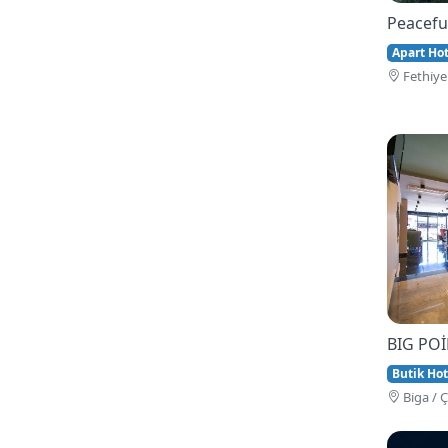
Peacefu
Apart Hote
Fethi̇ye
BIG PO
Butik Hot
Bi̇ga / 