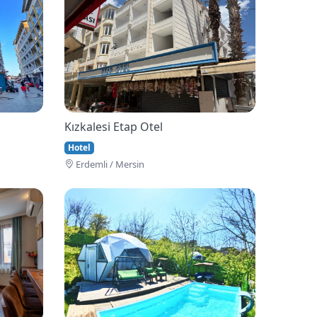
Kızkalesi Etap Otel
Hotel
Erdemli / Mersin