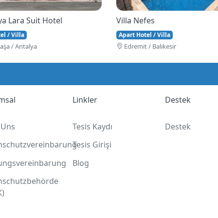
a Lara Suit Hotel
Villa Nefes
l / Villa
Apart Hotel / Villa
şa / Antalya
Edremi̇t / Balıkesir
msal
Linkler
Destek
 Uns
Tesis Kaydı
Destek
nschutzvereinbarung
Tesis Girişi
ungsvereinbarung
Blog
nschutzbehörde
K)