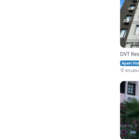
DVT Res
Apart Hote
Artuklu