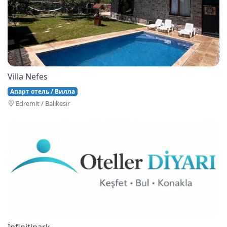
Villa Nefes
Апарт отель / Вилла
Edremi̇t / Balıkesir
İnfinitipark