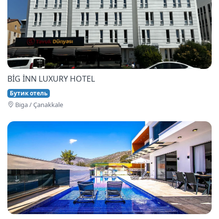
BİG İNN LUXURY HOTEL
Бутик отель
Bi̇ga / Çanakkale