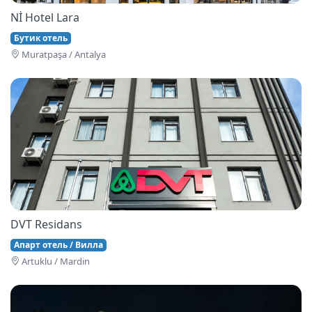
Nİ Hotel Lara
Бутик отель
Muratpaşa / Antalya
DVT Residans
Апарт отель / Вилла
Artuklu / Mardin