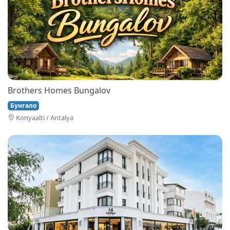
Brothers Homes Bungalov
Бунгало
Konyaalti / Antalya