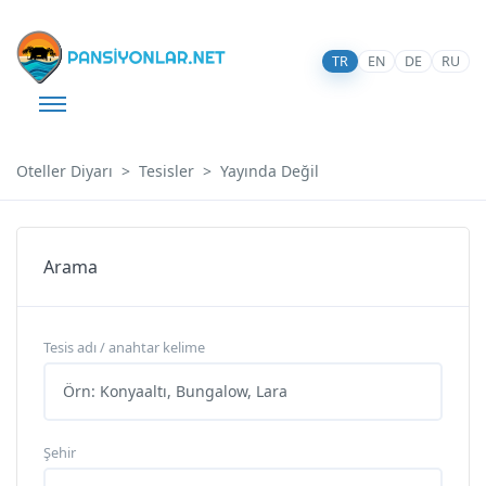
TR
EN
DE
RU
Oteller Diyarı
Tesisler
Yayında Değil
Arama
Tesis adı / anahtar kelime
Şehir