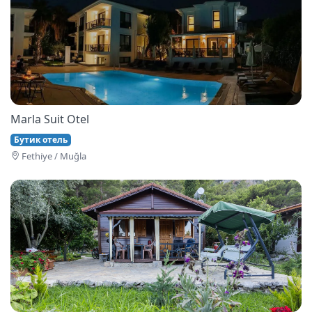
Marla Suit Otel
Бутик отель
Fethi̇ye / Muğla