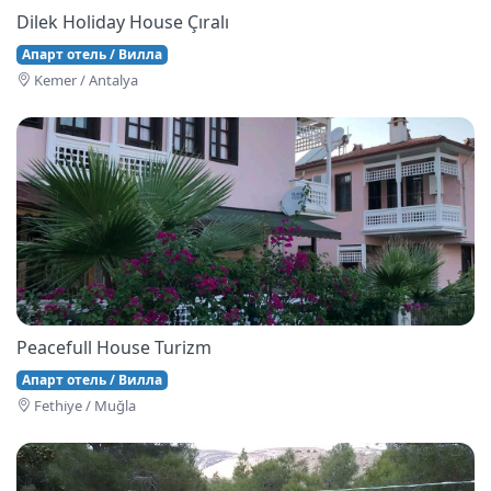
Dilek Holiday House Çıralı
Апарт отель / Вилла
Kemer / Antalya
Peacefull House Turizm
Апарт отель / Вилла
Fethi̇ye / Muğla