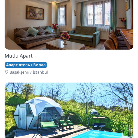
Mutlu Apart
Апарт отель / Вилла
Başakşehi̇r / İstanbul