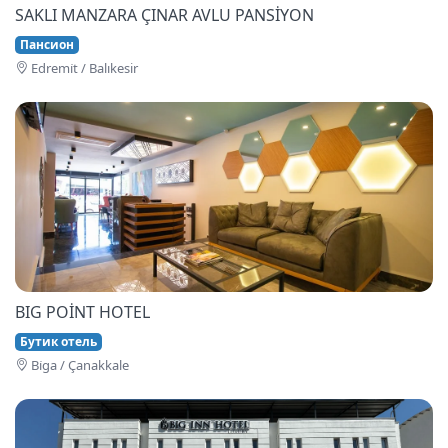
SAKLI MANZARA ÇINAR AVLU PANSİYON
Пансион
Edremi̇t / Balıkesir
BIG POİNT HOTEL
Бутик отель
Bi̇ga / Çanakkale