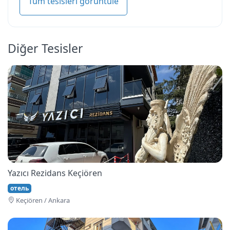
Tüm tesisleri görüntüle
Diğer Tesisler
Yazıcı Rezidans Keçiören
отель
Keçi̇ören / Ankara