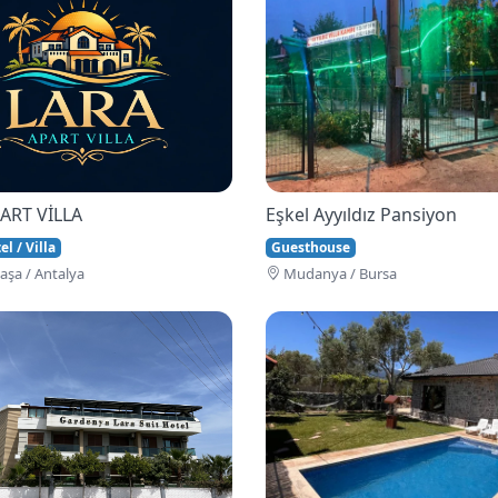
ART VİLLA
Eşkel Ayyıldız Pansiyon
l / Villa
Guesthouse
şa / Antalya
Mudanya / Bursa