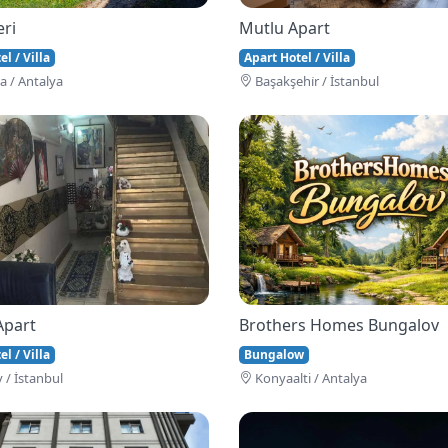
eri
Mutlu Apart
l / Villa
Apart Hotel / Villa
 / Antalya
Başakşehi̇r / İstanbul
Apart
Brothers Homes Bungalov
l / Villa
Bungalow
 / İstanbul
Konyaalti / Antalya