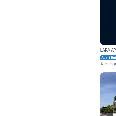
LARA AP
Apart Hote
Muratpa