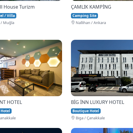
ll House Turizm
ÇAMLIK KAMPİNG
l / Villa
Camping Site
 / Muğla
Nallihan / Ankara
İNT HOTEL
BİG İNN LUXURY HOTEL
 Hotel
Boutique Hotel
Çanakkale
Bi̇ga / Çanakkale