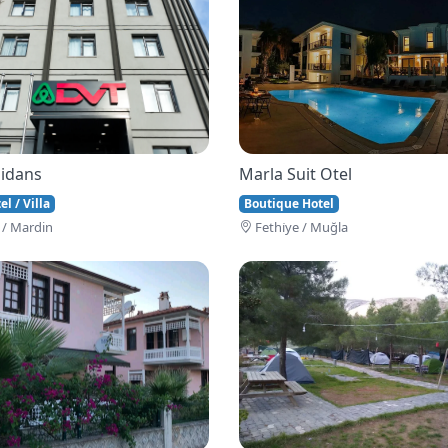
idans
Marla Suit Otel
l / Villa
Boutique Hotel
 / Mardin
Fethi̇ye / Muğla