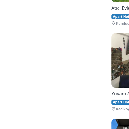
Atıcı Evl
Apart Hote
Kumluca
Yuvam 
Apart Hote
Kadiköy