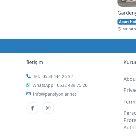
Gardeny
Apart Hote
Muratpa
İletişim
Kuru
Tel:
0553 444 26 32
Abou
WhatsApp:
0532 489 75 20
Priv
info@pansiyonlar.net
Term
Pers
Prote
Autho