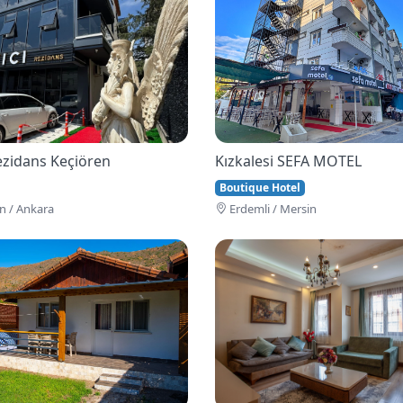
Rezidans Keçiören
Kızkalesi SEFA MOTEL
Boutique Hotel
n / Ankara
Erdemli / Mersin