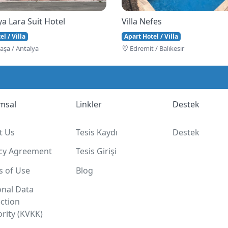
a Lara Suit Hotel
Villa Nefes
l / Villa
Apart Hotel / Villa
şa / Antalya
Edremi̇t / Balıkesir
msal
Linkler
Destek
t Us
Tesis Kaydı
Destek
acy Agreement
Tesis Girişi
s of Use
Blog
onal Data
ction
rity (KVKK)