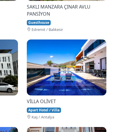
SAKLI MANZARA ÇINAR AVLU
PANSİYON
Guesthouse
Edremi̇t / Balıkesir
VİLLA OLİVET
Apart Hotel / Villa
Kaş / Antalya