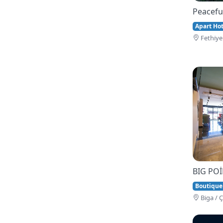
Peacefu
Apart Hote
Fethi̇ye
BIG PO
Boutique
Bi̇ga / 