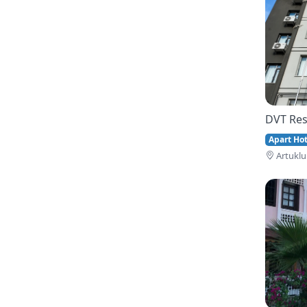
DVT Res
Apart Hote
Artuklu