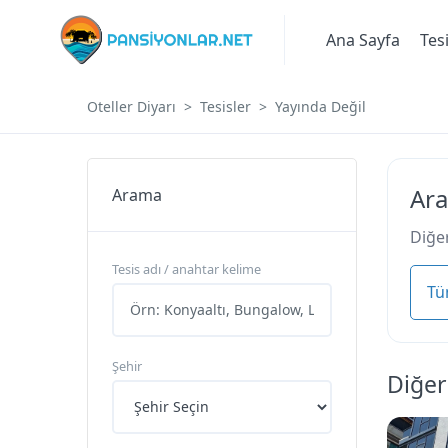
Ana Sayfa
Tes
Oteller Diyarı
Tesisler
Yayında Değil
Ara
Arama
Diğer
Tesis adı / anahtar kelime
Tü
Şehir
Diğer