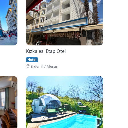
Kızkalesi Etap Otel
Hotel
Erdemli / Mersin