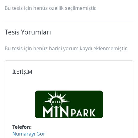
Bu tesis için henüz özellik seçilmemiştir.
Tesis Yorumları
Bu tesis için henüz harici yorum kaydı eklenmemiştir.
İLETİŞİM
Telefon
Numarayı Gör