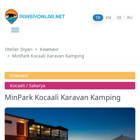
TR
EN
DE
RU
Oteller Diyarı
Кемпинг
MinPark Kocaali Karavan Kamping
Кемпинг
Kocaali̇ / Sakarya
MinPark Kocaali Karavan Kamping