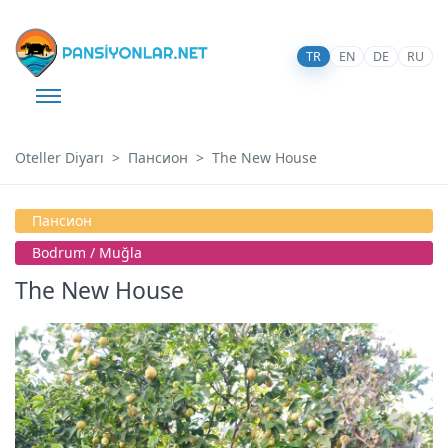
TR
EN
DE
RU
Oteller Diyarı
Пансион
The New House
Пансион
Bodrum / Muğla
The New House