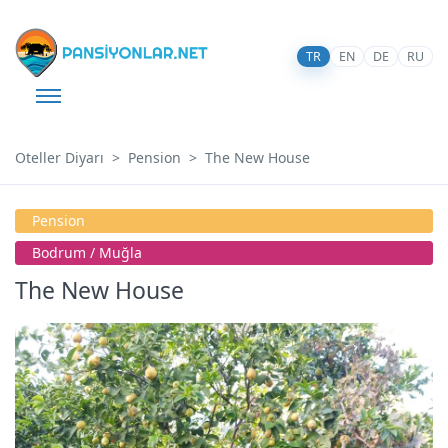
TR
EN
DE
RU
Oteller Diyarı
Pension
The New House
Pension
Bodrum / Muğla
The New House