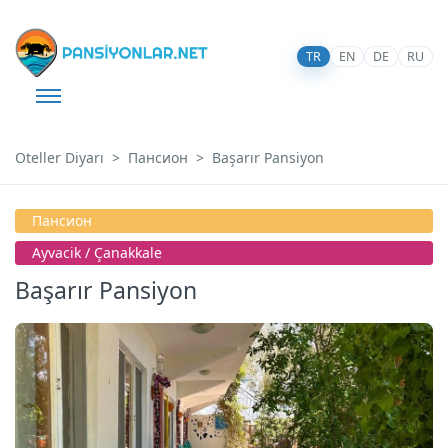
TR
EN
DE
RU
Oteller Diyarı
Пансион
Başarır Pansiyon
Пансион
Ayvacik / Çanakkale
Başarır Pansiyon