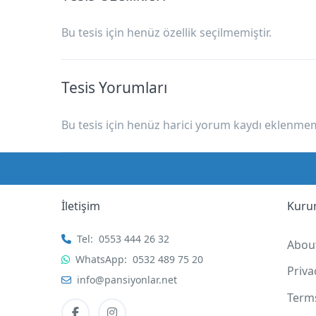
Bu tesis için henüz özellik seçilmemiştir.
Tesis Yorumları
Bu tesis için henüz harici yorum kaydı eklenmemi
İletişim
Kuru
Tel:
0553 444 26 32
Abou
WhatsApp:
0532 489 75 20
Priv
info@pansiyonlar.net
Term