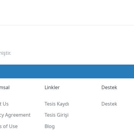
ştir.
msal
Linkler
Destek
t Us
Tesis Kaydı
Destek
acy Agreement
Tesis Girişi
s of Use
Blog