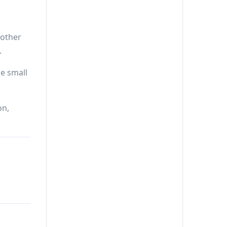
 other
.
he small
on,