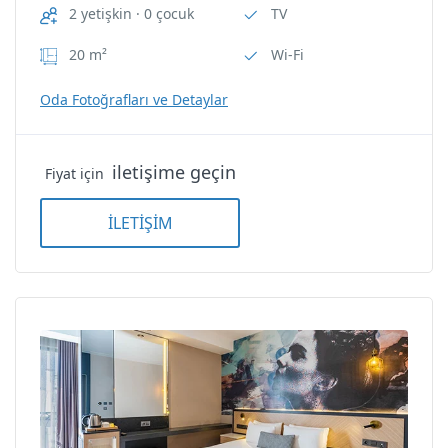
2 yetişkin · 0 çocuk
TV
20 m²
Wi-Fi
Oda Fotoğrafları ve Detaylar
iletişime geçin
Fiyat için
İLETİŞİM
Двухместный номер — Junior
Двухместный номер —
Junior
Nİ Hotel Lara