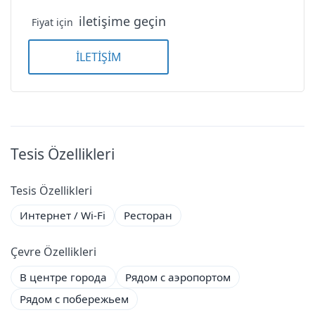
iletişime geçin
Fiyat için
Кондиционер
İLETİŞİM
Мини-бар
Двухместный номер — Standart
Рабочий стол
Фен для волос
Двухместный номер —
Tesis Özellikleri
Standart
Электронный сейф
Tesis Özellikleri
Nİ Hotel Lara
Интернет / Wi-Fi
Ресторан
Oda Özellikleri
Çevre Özellikleri
TV
В центре города
Рядом с аэропортом
Рядом с побережьем
Wi-Fi