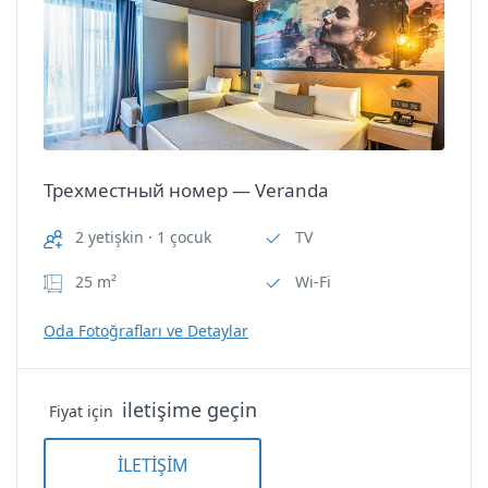
Фен для волос
Трехместный номер —
Corner
Электронный сейф
Nİ Hotel Lara
Oda Özellikleri
Трехместный номер — Veranda
TV
2 yetişkin · 1 çocuk
TV
Wi-Fi
25 m²
Wi-Fi
Душ/туалет
Oda Fotoğrafları ve Detaylar
Звукоизоляция
iletişime geçin
Fiyat için
Кондиционер
İLETİŞİM
Мини-бар