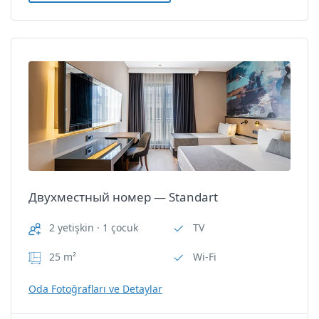
Трехместный номер — Veranda
Рабочий стол
Фен для волос
Трехместный номер —
Veranda
Электронный сейф
Nİ Hotel Lara
Oda Özellikleri
Двухместный номер — Standart
TV
2 yetişkin · 1 çocuk
TV
Wi-Fi
25 m²
Wi-Fi
Душ/туалет
Oda Fotoğrafları ve Detaylar
Звукоизоляция