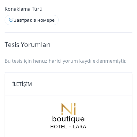
Konaklama Türü
Душ/туалет
Завтрак в номере
Звукоизоляция
Tesis Yorumları
Кондиционер
Bu tesis için henüz harici yorum kaydı eklenmemiştir.
Мини-бар
Рабочий стол
İLETİŞİM
Фен для волос
Электронный сейф