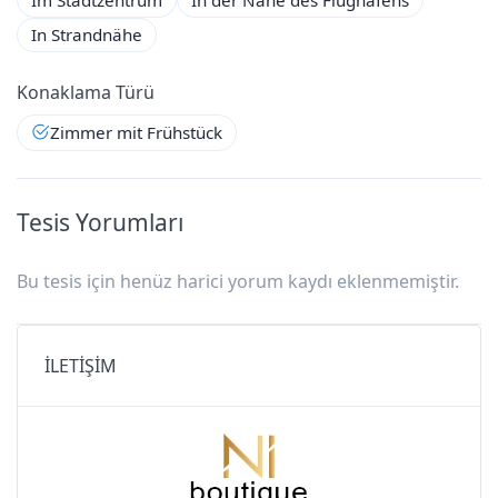
Dusche/WC
In Strandnähe
Elektrischer Wasserkocher
Konaklama Türü
Zimmer mit Frühstück
Elektronische Kasse
Haartrockner
Tesis Yorumları
Klimaanlage
Bu tesis için henüz harici yorum kaydı eklenmemiştir.
Minibar
İLETİŞİM
TV
Wi-Fi