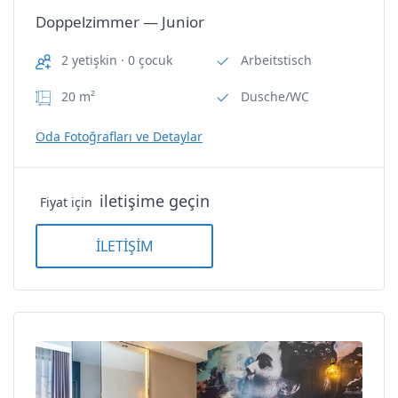
Doppelzimmer — Junior
2 yetişkin · 0 çocuk
Arbeitstisch
20 m²
Dusche/WC
Oda Fotoğrafları ve Detaylar
iletişime geçin
Fiyat için
İLETİŞİM
Doppelzimmer — Junior
Doppelzimmer — Junior
Nİ Hotel Lara