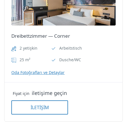
Oda Özellikleri
Arbeitstisch
Dreibettzimmer — Corner
Dusche/WC
2 yetişkin
Arbeitstisch
25 m²
Dusche/WC
Elektrischer Wasserkocher
Oda Fotoğrafları ve Detaylar
Elektronische Kasse
Haartrockner
iletişime geçin
Fiyat için
Klimaanlage
İLETİŞİM
Minibar
Dreibettzimmer — Corner