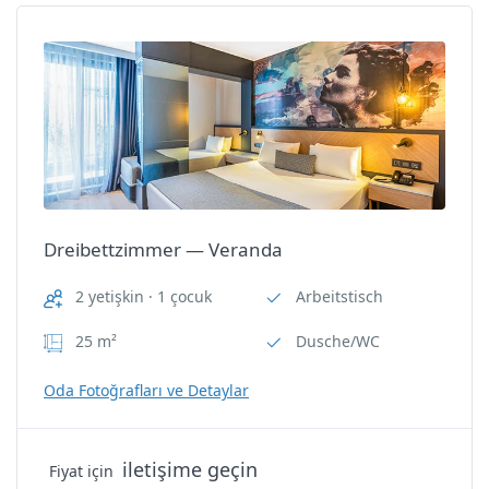
TV
Dreibettzimmer — Corner
Wi-Fi
Nİ Hotel Lara
Oda Özellikleri
Arbeitstisch
Dreibettzimmer — Veranda
Dusche/WC
2 yetişkin · 1 çocuk
Arbeitstisch
25 m²
Dusche/WC
Elektrischer Wasserkocher
Oda Fotoğrafları ve Detaylar
Elektronische Kasse
Haartrockner
iletişime geçin
Fiyat için