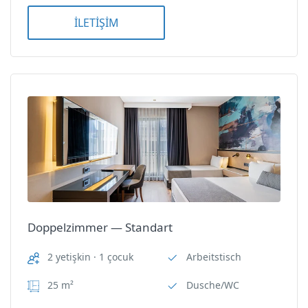
Klimaanlage
İLETİŞİM
Minibar
Dreibettzimmer — Veranda
TV
Dreibettzimmer — Veranda
Wi-Fi
Nİ Hotel Lara
Oda Özellikleri
Arbeitstisch
Doppelzimmer — Standart
Dusche/WC
2 yetişkin · 1 çocuk
Arbeitstisch
25 m²
Dusche/WC
Elektrischer Wasserkocher