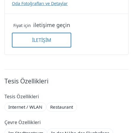
Oda Fotoğrafları ve Detaylar
Elektronische Kasse
Haartrockner
iletişime geçin
Fiyat için
Klimaanlage
İLETİŞİM
Minibar
Doppelzimmer — Standart
TV
Doppelzimmer — Standart
Tesis Özellikleri
Wi-Fi
Nİ Hotel Lara
Tesis Özellikleri
Internet / WLAN
Restaurant
Oda Özellikleri
Çevre Özellikleri
Arbeitstisch
Im Stadtzentrum
In der Nähe des Flughafens