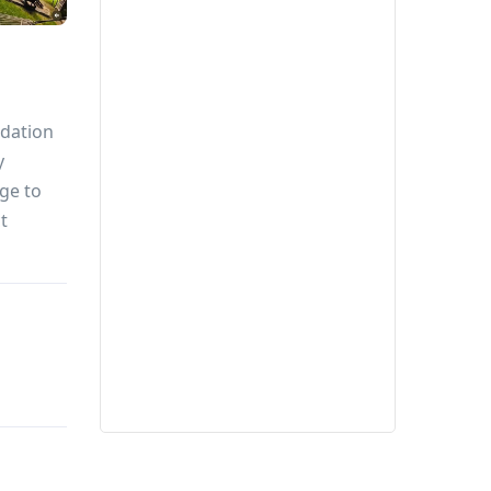
odation
y
ge to
t