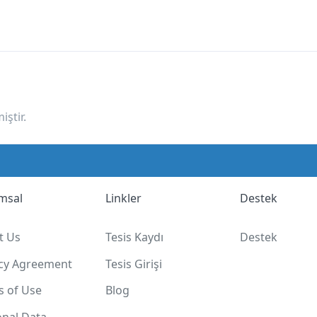
ştir.
msal
Linkler
Destek
t Us
Tesis Kaydı
Destek
acy Agreement
Tesis Girişi
s of Use
Blog
onal Data