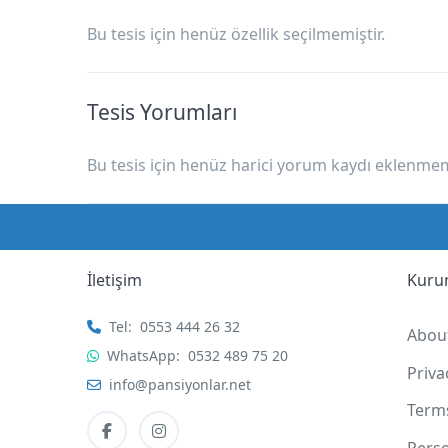
Bu tesis için henüz özellik seçilmemiştir.
Tesis Yorumları
Bu tesis için henüz harici yorum kaydı eklenmemi
İletişim
Kuru
Tel:
0553 444 26 32
Abou
WhatsApp:
0532 489 75 20
Priv
info@pansiyonlar.net
Term
Pers