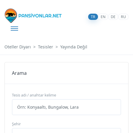
TR
EN
DE
RU
Oteller Diyarı
Tesisler
Yayında Değil
Arama
Tesis adı / anahtar kelime
Şehir