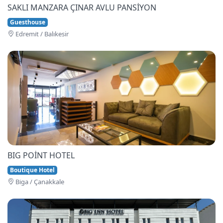
SAKLI MANZARA ÇINAR AVLU PANSİYON
Guesthouse
Edremi̇t / Balıkesir
BIG POİNT HOTEL
Boutique Hotel
Bi̇ga / Çanakkale