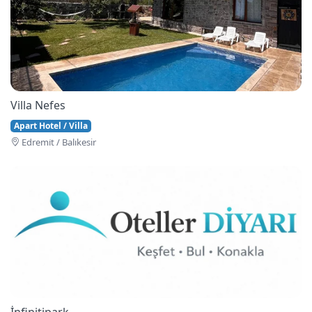
Villa Nefes
Apart Hotel / Villa
Edremi̇t / Balıkesir
İnfinitipark