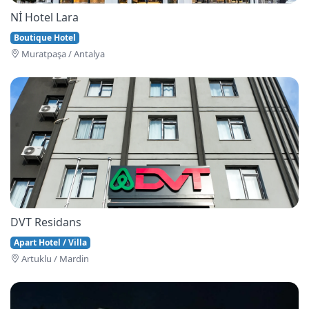
Nİ Hotel Lara
Boutique Hotel
Muratpaşa / Antalya
DVT Residans
Apart Hotel / Villa
Artuklu / Mardin