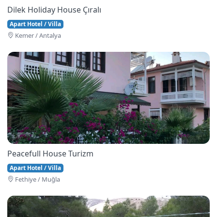
Dilek Holiday House Çıralı
Apart Hotel / Villa
Kemer / Antalya
Peacefull House Turizm
Apart Hotel / Villa
Fethi̇ye / Muğla