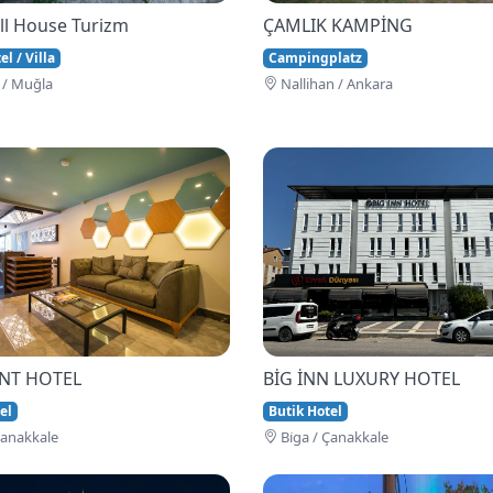
ll House Turizm
ÇAMLIK KAMPİNG
l / Villa
Campingplatz
 / Muğla
Nallihan / Ankara
İNT HOTEL
BİG İNN LUXURY HOTEL
el
Butik Hotel
Çanakkale
Bi̇ga / Çanakkale