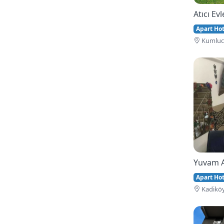
Atıcı Evl
Apart Hote
Kumluca
Yuvam 
Apart Hote
Kadiköy