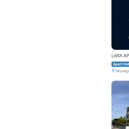
LARA AP
Apart Hote
Muratpa