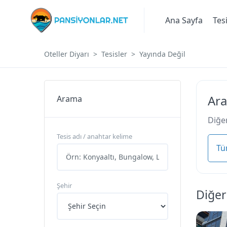
Ana Sayfa
Tes
Oteller Diyarı
Tesisler
Yayında Değil
Ara
Arama
Diğer
Tesis adı / anahtar kelime
Tü
Şehir
Diğer