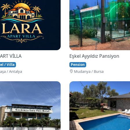
ART VİLLA
Eşkel Ayyıldız Pansiyon
l / Villa
Pension
şa / Antalya
Mudanya / Bursa