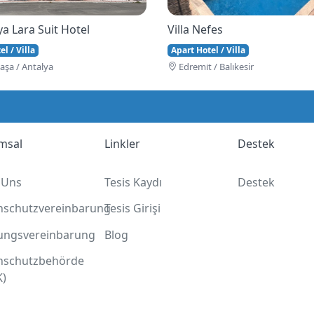
a Lara Suit Hotel
Villa Nefes
l / Villa
Apart Hotel / Villa
şa / Antalya
Edremi̇t / Balıkesir
msal
Linkler
Destek
 Uns
Tesis Kaydı
Destek
nschutzvereinbarung
Tesis Girişi
ungsvereinbarung
Blog
nschutzbehörde
K)