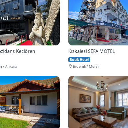
Rezidans Keçiören
Kızkalesi SEFA MOTEL
Butik Hotel
n / Ankara
Erdemli / Mersin