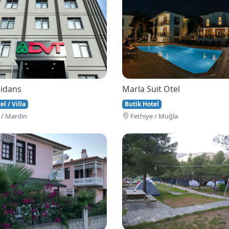
idans
Marla Suit Otel
l / Villa
Butik Hotel
 / Mardin
Fethi̇ye / Muğla