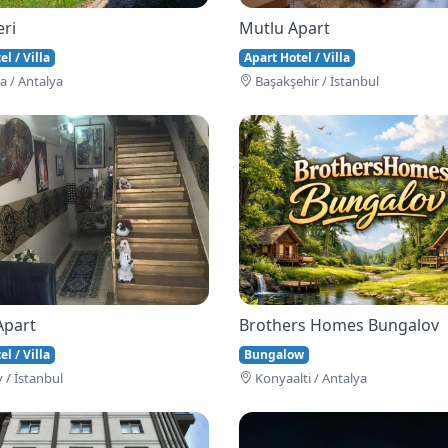
eri
Mutlu Apart
l / Villa
Apart Hotel / Villa
 / Antalya
Başakşehi̇r / İstanbul
Apart
Brothers Homes Bungalov
l / Villa
Bungalow
 / İstanbul
Konyaalti / Antalya