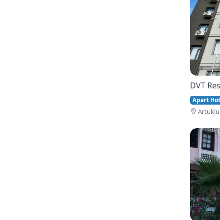
DVT Res
Apart Hote
Artuklu