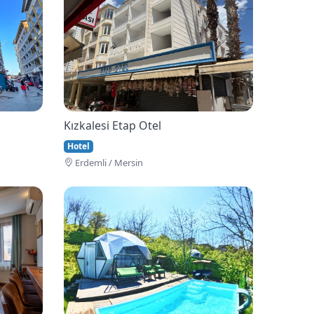
Kızkalesi Etap Otel
Hotel
Erdemli / Mersin