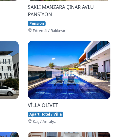
SAKLI MANZARA ÇINAR AVLU
PANSİYON
Pension
Edremi̇t / Balıkesir
VİLLA OLİVET
Apart Hotel / Villa
Kaş / Antalya