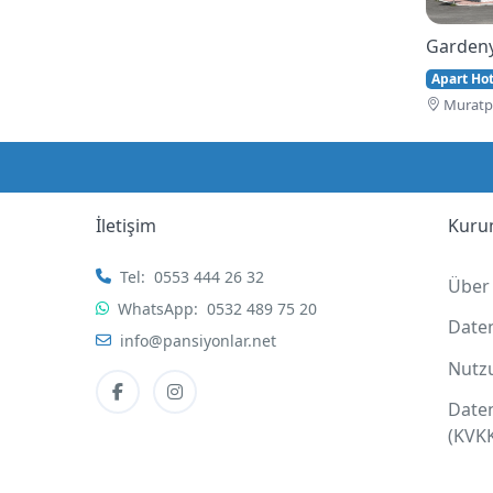
Gardeny
Apart Hote
Muratpa
İletişim
Kuru
Tel:
0553 444 26 32
Über
WhatsApp:
0532 489 75 20
Date
info@pansiyonlar.net
Nutz
Date
(KVK