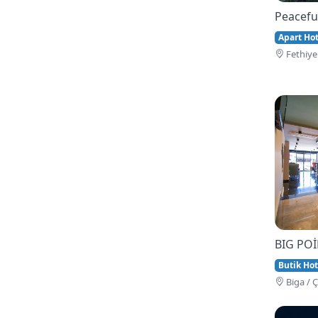
Peacefu
Apart Hote
Fethi̇ye
BIG PO
Butik Hot
Bi̇ga / 