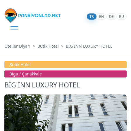
TR
EN
DE
RU
Oteller Diyarı
Butik Hotel
BİG İNN LUXURY HOTEL
Butik Hotel
Bi̇ga / Çanakkale
BİG İNN LUXURY HOTEL