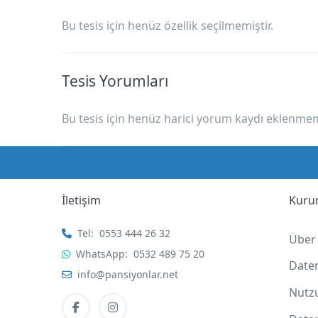
Bu tesis için henüz özellik seçilmemiştir.
Tesis Yorumları
Bu tesis için henüz harici yorum kaydı eklenmemi
İletişim
Kuru
Tel:
0553 444 26 32
Über
WhatsApp:
0532 489 75 20
Date
info@pansiyonlar.net
Nutz