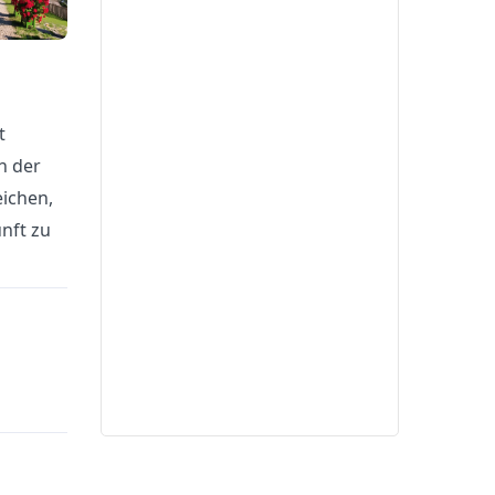
t
n der
ichen,
nft zu