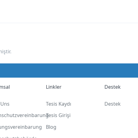
ştir.
msal
Linkler
Destek
 Uns
Tesis Kaydı
Destek
nschutzvereinbarung
Tesis Girişi
ungsvereinbarung
Blog