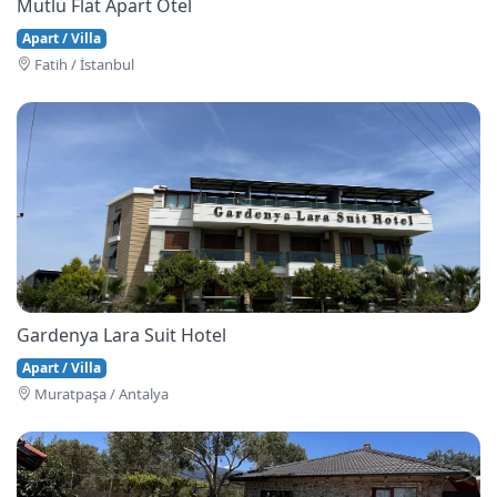
Mutlu Flat Apart Otel
Apart / Villa
Fati̇h / İstanbul
Gardenya Lara Suit Hotel
Apart / Villa
Muratpaşa / Antalya