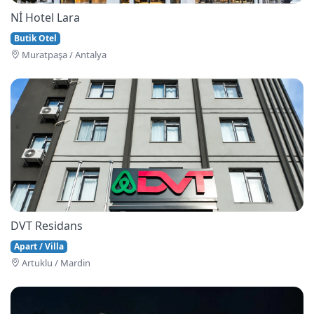
Nİ Hotel Lara
Butik Otel
Muratpaşa / Antalya
DVT Residans
Apart / Villa
Artuklu / Mardin