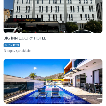
BİG İNN LUXURY HOTEL
Butik Otel
Bi̇ga / Çanakkale