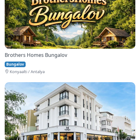
Brothers Homes Bungalov
Bungalov
Konyaalti / Antalya