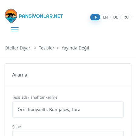
TR
EN
DE
RU
Oteller Diyarı
Tesisler
Yayında Değil
Arama
Tesis adı / anahtar kelime
Şehir