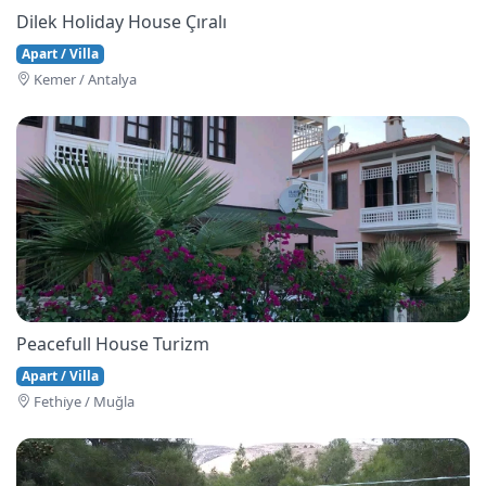
Dilek Holiday House Çıralı
Apart / Villa
Kemer / Antalya
Peacefull House Turizm
Apart / Villa
Fethi̇ye / Muğla