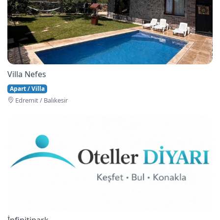
Villa Nefes
Apart / Villa
Edremi̇t / Balıkesir
İnfinitipark