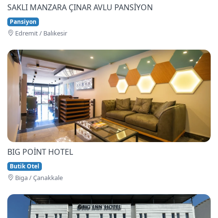
SAKLI MANZARA ÇINAR AVLU PANSİYON
Pansiyon
Edremi̇t / Balıkesir
BIG POİNT HOTEL
Butik Otel
Bi̇ga / Çanakkale