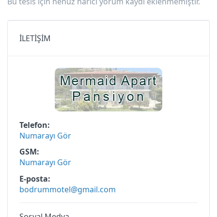
Bu tesis için henüz harici yorum kaydı eklenmemiştir.
İLETİŞİM
Telefon
Numarayı Gör
GSM
Numarayı Gör
E-posta
bodrummotel@gmail.com
Sosyal Medya