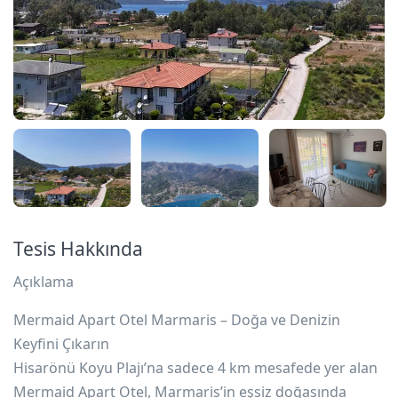
Tesis Hakkında
Açıklama
Mermaid Apart Otel Marmaris – Doğa ve Denizin
Keyfini Çıkarın
Hisarönü Koyu Plajı’na sadece 4 km mesafede yer alan
Mermaid Apart Otel, Marmaris’in eşsiz doğasında