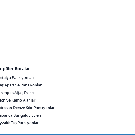
opüler Rotalar
ntalya Pansiyonları
aş Apart ve Pansiyonları
lympos Ağaç Evleri
ethiye Kamp Alanları
drasan Denize Sıfır Pansiyonlar
apanca Bungalov Evleri
yvalık Taş Pansiyonları