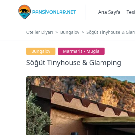
Ana Sayfa
Tes
Oteller Diyarı
Bungalov
Söğüt Tinyhouse & Gla
Bungalov
Marmari̇s / Muğla
Söğüt Tinyhouse & Glamping