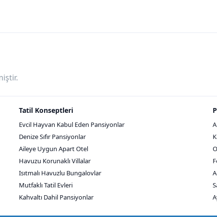
ştir.
Tatil Konseptleri
P
Evcil Hayvan Kabul Eden Pansiyonlar
A
Denize Sıfır Pansiyonlar
K
Aileye Uygun Apart Otel
O
Havuzu Korunaklı Villalar
F
Isıtmalı Havuzlu Bungalovlar
A
Mutfaklı Tatil Evleri
S
Kahvaltı Dahil Pansiyonlar
A