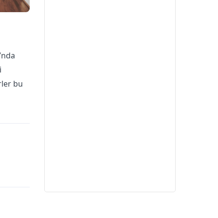
’nda
i
rler bu