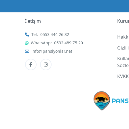
İletişim
Kuru
Tel:
0553 444 26 32
Hakk
WhatsApp:
0532 489 75 20
Gizli
info@pansiyonlar.net
Kull
Sözl
KVKK