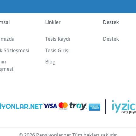
msal
Linkler
Destek
ımızda
Tesis Kaydı
Destek
lik Sözleşmesi
Tesis Girişi
anım
Blog
eşmesi
© 2026 Pansiyonlar.net Tüm hakları saklıdır.