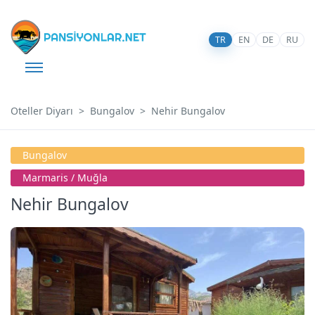
TR
EN
DE
RU
Oteller Diyarı
Bungalov
Nehir Bungalov
Bungalov
Marmari̇s / Muğla
Nehir Bungalov