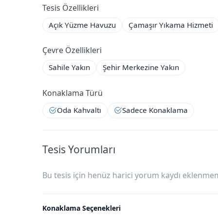
Tesis Özellikleri
VİL
Açık Yüzme Havuzu
Çamaşır Yıkama Hizmeti
LA
2+1
Çevre Özellikleri
Marl
a
Sahile Yakın
Şehir Merkezine Yakın
Suit
Otel
Konaklama Türü
Oda Kahvaltı
Sadece Konaklama
Tesis Yorumları
Bu tesis için henüz harici yorum kaydı eklenmemi
Konaklama Seçenekleri