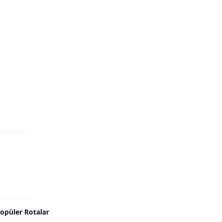
Villa — HAZEL VİLL
opüler Rotalar