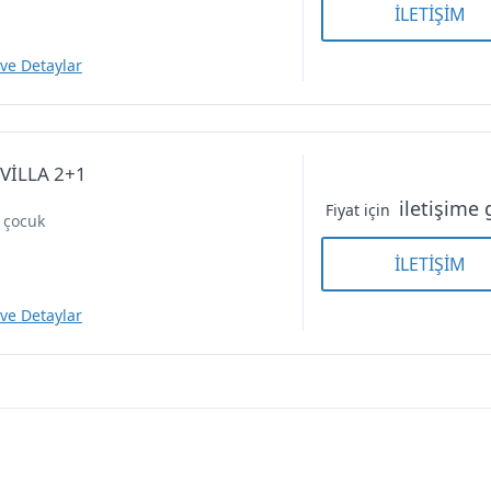
İLETİŞİM
 ve Detaylar
 VİLLA 2+1
iletişime 
Fiyat için
2 çocuk
Suit Oda — 1+1 SUİT ODA
Suit Oda — 1+1 SUİT OD
İLETİŞİM
 ve Detaylar
Villa — HAZEL VİLLA 2+1
Villa — HAZEL VİLLA 2+1