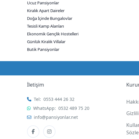
Ucuz Pansiyonlar
Kiralık Apart Daireler
Doğa İçinde Bungalovlar
Tesisli Kamp Alanları
Ekonomik Gençlik Hostelleri
Günlük Kiralık Villalar
Butik Pansiyonlar
İletişim
Kuru
Tel:
0553 444 26 32
Hakk
WhatsApp:
0532 489 75 20
Gizli
info@pansiyonlar.net
Kull
Sözl