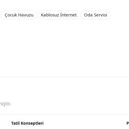
Çocuk Havuzu
Kablosuz İnternet
Oda Servisi
ştir.
Tatil Konseptleri
P