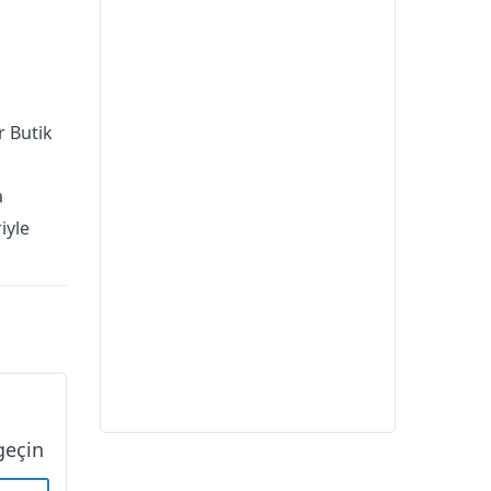
r Butik
a
iyle
geçin