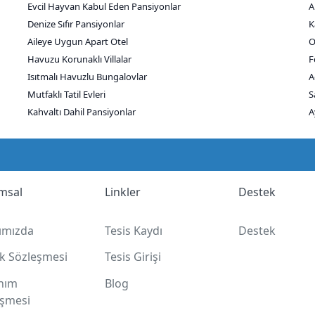
Evcil Hayvan Kabul Eden Pansiyonlar
A
Denize Sıfır Pansiyonlar
K
Aileye Uygun Apart Otel
O
Havuzu Korunaklı Villalar
F
Isıtmalı Havuzlu Bungalovlar
A
Mutfaklı Tatil Evleri
S
Kahvaltı Dahil Pansiyonlar
A
msal
Linkler
Destek
ımızda
Tesis Kaydı
Destek
lik Sözleşmesi
Tesis Girişi
anım
Blog
eşmesi