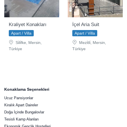
Kraliyet Konakları
İçel Aria Suit
Apart / Villa
Apart / Villa
Si̇li̇fke, Mersin,
Mezi̇tli̇, Mersin,
Türkiye
Türkiye
Konaklama Seçenekleri
Ucuz Pansiyonlar
Kiralık Apart Daireler
Doğa İçinde Bungalovlar
Tesisli Kamp Alanları
Ekonomik Gençlik Hostelleri