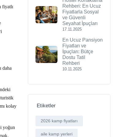
Hostel Konaklama
Rehberi: En Ucuz
fiyatlı
Fiyatlarla Sosyal
ve Güvenli
e
Seyahat İpuçları
17.11.2025
i
En Ucuz Pansiyon
Fiyatları ve
İpuçları: Bütçe
Dostu Tatil
Rehberi
zı daha
10.11.2025
indeki
turistik
Etiketler
ımı kolay
2026 kamp fiyatları
bi yoğun
aile kamp yerleri
rmak,