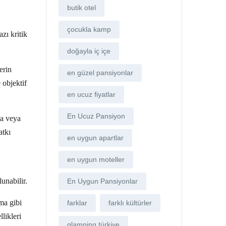
butik otel
çocukla kamp
zı kritik
doğayla iç içe
erin
en güzel pansiyonlar
 objektif
en ucuz fiyatlar
En Ucuz Pansiyon
ja veya
atkı
en uygun apartlar
en uygun moteller
unabilir.
En Uygun Pansiyonlar
ma gibi
farklar
farklı kültürler
likleri
glamping türkiye