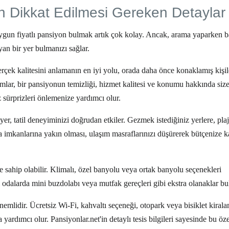
 Dikkat Edilmesi Gereken Detaylar
ygun fiyatlı pansiyon
bulmak artık çok kolay. Ancak, arama yaparken ba
yan bir yer bulmanızı sağlar.
çek kalitesini anlamanın en iyi yolu, orada daha önce konaklamış kişil
mlar, bir pansiyonun temizliği, hizmet kalitesi ve konumu hakkında size
z sürprizleri önlemenize yardımcı olur.
, tatil deneyiminizi doğrudan etkiler. Gezmek istediğiniz yerlere, pla
a imkanlarına yakın olması, ulaşım masraflarınızı düşürerek bütçenize k
e sahip olabilir. Klimalı, özel banyolu veya ortak banyolu seçenekleri
 odalarda mini buzdolabı veya mutfak gereçleri gibi ekstra olanaklar bul
lidir. Ücretsiz Wi-Fi, kahvaltı seçeneği, otopark veya bisiklet kirala
ardımcı olur. Pansiyonlar.net'in detaylı tesis bilgileri sayesinde bu özel