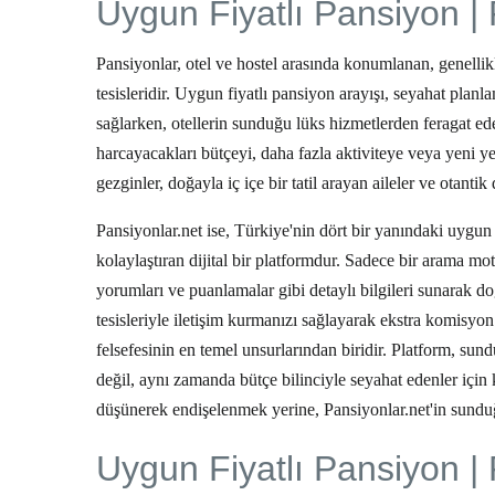
Uygun Fiyatlı Pansiyon | 
Pansiyonlar, otel ve hostel arasında konumlanan, genellik
tesisleridir.
Uygun fiyatlı pansiyon
arayışı, seyahat planl
sağlarken, otellerin sunduğu lüks hizmetlerden feragat 
harcayacakları bütçeyi, daha fazla aktiviteye veya yeni yerl
gezginler, doğayla iç içe bir tatil arayan aileler ve otanti
Pansiyonlar.net ise, Türkiye'nin dört bir yanındaki
uygun 
kolaylaştıran dijital bir platformdur. Sadece bir arama mo
yorumları ve puanlamalar gibi detaylı bilgileri sunarak do
tesisleriyle iletişim kurmanızı sağlayarak ekstra komisyon
felsefesinin en temel unsurlarından biridir. Platform, su
değil, aynı zamanda bütçe bilinciyle seyahat edenler için k
düşünerek endişelenmek yerine, Pansiyonlar.net'in sunduğ
Uygun Fiyatlı Pansiyon | 