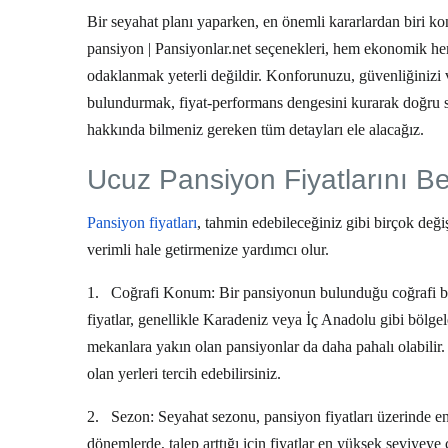
Bir seyahat planı yaparken, en önemli kararlardan biri ko
pansiyon | Pansiyonlar.net
seçenekleri, hem ekonomik hem d
odaklanmak yeterli değildir. Konforunuzu, güvenliğinizi 
bulundurmak, fiyat-performans dengesini kurarak doğru 
hakkında bilmeniz gereken tüm detayları ele alacağız.
Ucuz Pansiyon Fiyatlarını Bel
Pansiyon fiyatları
, tahmin edebileceğiniz gibi birçok deği
verimli hale getirmenize yardımcı olur.
1.
Coğrafi Konum:
Bir pansiyonun bulunduğu coğrafi bölg
fiyatlar, genellikle Karadeniz veya İç Anadolu gibi bölge
mekanlara yakın olan pansiyonlar da daha pahalı olabilir.
olan yerleri tercih edebilirsiniz.
2.
Sezon:
Seyahat sezonu, pansiyon fiyatları üzerinde en 
dönemlerde, talep arttığı için fiyatlar en yüksek seviyeye