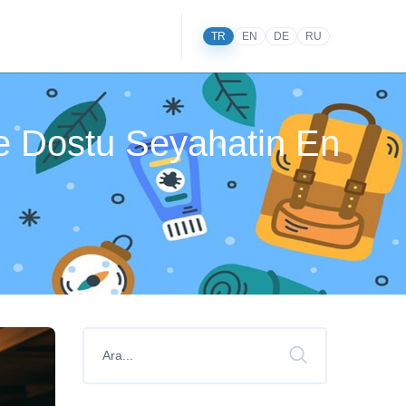
TR
EN
DE
RU
çe Dostu Seyahatin En