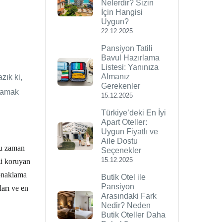
Nelerdir? Sizin
İçin Hangisi
Uygun?
22.12.2025
Pansiyon Tatili
Bavul Hazırlama
Listesi: Yanınıza
Almanız
zık ki,
Gerekenler
rcamak
15.12.2025
Türkiye’deki En İyi
Apart Oteller:
Uygun Fiyatlı ve
Aile Dostu
ğu zaman
Seçenekler
15.12.2025
zi koruyan
konaklama
Butik Otel ile
Pansiyon
arı ve en
Arasındaki Fark
Nedir? Neden
Butik Oteller Daha