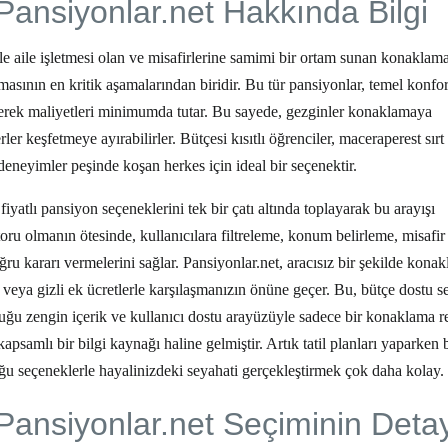
Pansiyonlar.net Hakkında Bilgi
le aile işletmesi olan ve misafirlerine samimi bir ortam sunan konaklam
amasının en kritik aşamalarından biridir. Bu tür pansiyonlar, temel konfo
ederek maliyetleri minimumda tutar. Bu sayede, gezginler konaklamaya
er keşfetmeye ayırabilirler. Bütçesi kısıtlı öğrenciler, maceraperest sırt 
k deneyimler peşinde koşan herkes için ideal bir seçenektir.
fiyatlı pansiyon
seçeneklerini tek bir çatı altında toplayarak bu arayışı
toru olmanın ötesinde, kullanıcılara filtreleme, konum belirleme, misafir
ğru kararı vermelerini sağlar. Pansiyonlar.net, aracısız bir şekilde kona
 veya gizli ek ücretlerle karşılaşmanızın önüne geçer. Bu, bütçe dostu s
nduğu zengin içerik ve kullanıcı dostu arayüzüyle sadece bir konaklama r
apsamlı bir bilgi kaynağı haline gelmiştir. Artık tatil planları yaparken 
u seçeneklerle hayalinizdeki seyahati gerçekleştirmek çok daha kolay.
Pansiyonlar.net Seçiminin Detay