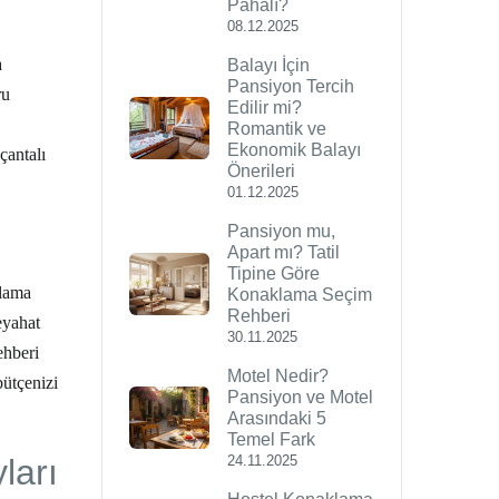
Pahalı?
08.12.2025
a
Balayı İçin
Pansiyon Tercih
ru
Edilir mi?
Romantik ve
Ekonomik Balayı
çantalı
Önerileri
01.12.2025
Pansiyon mu,
Apart mı? Tatil
Tipine Göre
klama
Konaklama Seçim
Rehberi
eyahat
30.11.2025
ehberi
Motel Nedir?
bütçenizi
Pansiyon ve Motel
Arasındaki 5
Temel Fark
ları
24.11.2025