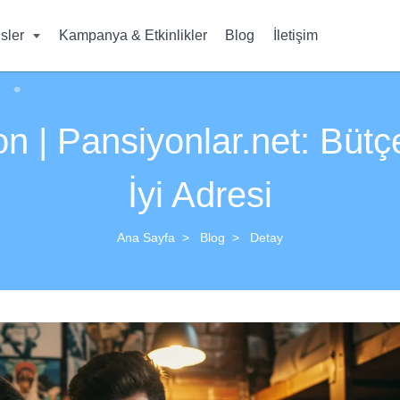
isler
Kampanya & Etkinlikler
Blog
İletişim
on | Pansiyonlar.net: Büt
İyi Adresi
Ana Sayfa
Blog
Detay