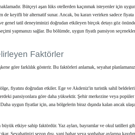
naklamadır. Bütçeyi aşan lüks otellerden kaçınmak isteyenler için
uygun 
e keyifli bir alternatif sunar. Ancak, bu kararı verirken sadece fiyata
ve genel tatil deneyiminizi doğrudan etkileyen birçok detayı göz önünd
seçimi yapmanızı sağlar. Bu bölümde,
uygun fiyatlı pansiyon
seçenekler
irleyen Faktörler
şkene göre farklılık gösterir. Bu faktörleri anlamak, seyahat planlamanı
e, fiyatını doğrudan etkiler. Ege ve Akdeniz'in turistik sahil beldeler
lerdeki pansiyonlara göre daha yüksektir. Şehir merkezine veya popüler 
 Daha uygun fiyatlar için, ana bölgelerin biraz dışında kalan ancak ulaş
büyük etkiye sahip faktördür. Yaz ayları, bayramlar ve okul tatilleri gi
 çıkar. Seyahatinizi sezon dışı, yani bahar veya sonbahar aylarına kaydı