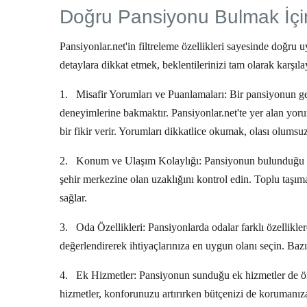
Doğru Pansiyonu Bulmak İçin
Pansiyonlar.net'in filtreleme özellikleri sayesinde doğru
u
detaylara dikkat etmek, beklentilerinizi tam olarak karşıla
1.
Misafir Yorumları ve Puanlamaları:
Bir pansiyonun ger
deneyimlerine bakmaktır. Pansiyonlar.net'te yer alan yoru
bir fikir verir. Yorumları dikkatlice okumak, olası olumsu
2.
Konum ve Ulaşım Kolaylığı:
Pansiyonun bulunduğu yer
şehir merkezine olan uzaklığını kontrol edin. Toplu taşım
sağlar.
3.
Oda Özellikleri:
Pansiyonlarda odalar farklı özellikler
değerlendirerek ihtiyaçlarınıza en uygun olanı seçin. Bazı
4.
Ek Hizmetler:
Pansiyonun sunduğu ek hizmetler de önem
hizmetler, konforunuzu artırırken bütçenizi de korumanıza y