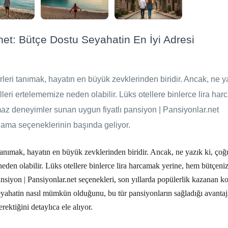
net: Bütçe Dostu Seyahatin En İyi Adresi
rleri tanımak, hayatın en büyük zevklerinden biridir. Ancak, ne ya
ri ertelememize neden olabilir. Lüks otellere binlerce lira ha
az deneyimler sunan uygun fiyatlı pansiyon | Pansiyonlar.net
lama seçeneklerinin başında geliyor.
 tanımak, hayatın en büyük zevklerinden biridir. Ancak, ne yazık ki, ço
eden olabilir. Lüks otellere binlerce lira harcamak yerine, hem bütçeni
ansiyon | Pansiyonlar.net
seçenekleri, son yıllarda popülerlik kazanan 
eyahatin nasıl mümkün olduğunu, bu tür pansiyonların sağladığı avantajl
ektiğini detaylıca ele alıyor.