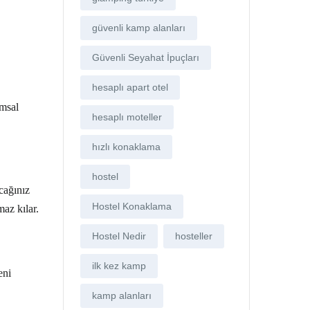
güvenli kamp alanları
Güvenli Seyahat İpuçları
hesaplı apart otel
umsal
hesaplı moteller
hızlı konaklama
hostel
acağınız
Hostel Konaklama
maz kılar.
Hostel Nedir
hosteller
ilk kez kamp
eni
kamp alanları