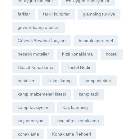
en uygun moteller
En Uygun Pansiyonlar
farklar
farklı kültürler
glamping türkiye
güvenli kamp alanları
Güvenli Seyahat İpuçları
hesaplı apart otel
hesaplı moteller
hızlı konaklama
hostel
Hostel Konaklama
Hostel Nedir
hosteller
ilk kez kamp
kamp alanları
kamp malzemeleri listesi
kamp tatili
kamp tavsiyeleri
Kaş kamping
kaş pansiyon
kısa süreli konaklama
konaklama
Konaklama Rehberi