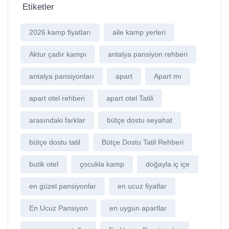
Etiketler
2026 kamp fiyatları
aile kamp yerleri
Aktur çadır kampı
antalya pansiyon rehberi
antalya pansiyonları
apart
Apart mı
apart otel rehberi
apart otel Tatili
arasındaki farklar
bütçe dostu seyahat
bütçe dostu tatil
Bütçe Dostu Tatil Rehberi
butik otel
çocukla kamp
doğayla iç içe
en güzel pansiyonlar
en ucuz fiyatlar
En Ucuz Pansiyon
en uygun apartlar