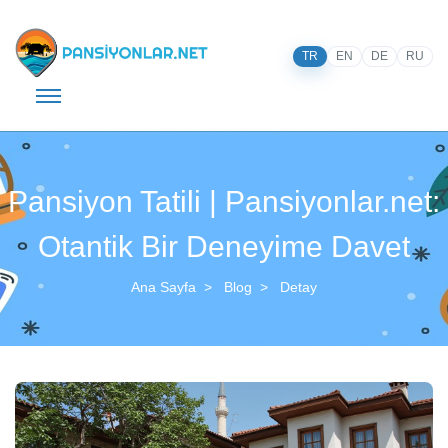
TR
EN
DE
RU
Pansiyon Tatili | Pansiyonlar.net:
Otantik Bir Deneyime Davet
Ana Sayfa
Blog
Detay