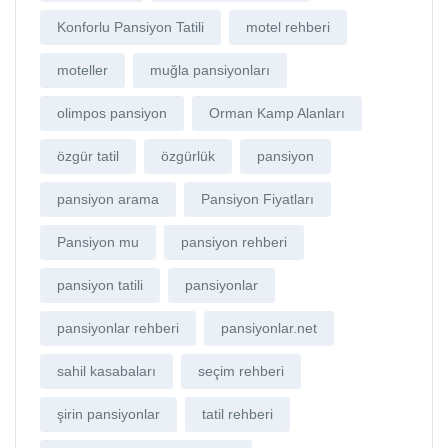
Konforlu Pansiyon Tatili
motel rehberi
moteller
muğla pansiyonları
olimpos pansiyon
Orman Kamp Alanları
özgür tatil
özgürlük
pansiyon
pansiyon arama
Pansiyon Fiyatları
Pansiyon mu
pansiyon rehberi
pansiyon tatili
pansiyonlar
pansiyonlar rehberi
pansiyonlar.net
sahil kasabaları
seçim rehberi
şirin pansiyonlar
tatil rehberi