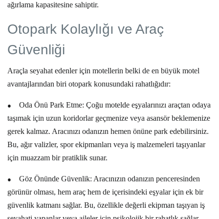
ağırlama kapasitesine sahiptir.
Otopark Kolaylığı ve Araç
Güvenliği
Araçla seyahat edenler için motellerin belki de en büyük
motel
avantajları
ndan biri otopark konusundaki rahatlığıdır:
●
Oda Önü Park Etme:
Çoğu motelde eşyalarınızı araçtan odaya
taşımak için uzun koridorlar geçmenize veya asansör beklemenize
gerek kalmaz. Aracınızı odanızın hemen önüne park edebilirsiniz.
Bu, ağır valizler, spor ekipmanları veya iş malzemeleri taşıyanlar
için muazzam bir pratiklik sunar.
●
Göz Önünde Güvenlik:
Aracınızın odanızın penceresinden
görünür olması, hem araç hem de içerisindeki eşyalar için ek bir
güvenlik katmanı sağlar. Bu, özellikle değerli ekipman taşıyan iş
seyahati yapanlar veya aileler için psikolojik bir rahatlık sağlar.