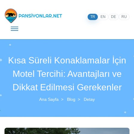
TR
EN
DE
RU
Kısa Süreli Konaklamalar İçin
Motel Tercihi: Avantajları ve
Dikkat Edilmesi Gerekenler
Ana Sayfa
Blog
Detay