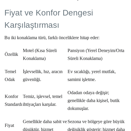
Fiyat ve Konfor Dengesi
Karşılaştırması
Bu iki konaklama türü, farklı önceliklere hitap eder:
Motel (Kısa Süreli
Pansiyon (Yerel Deneyim/Orta
Özellik
Konaklama)
Süreli Konaklama)
Temel
İşlevsellik, hız, aracın
Ev sıcaklığı, yerel mutfak,
Odak
güvenliği.
samimi işletme.
Odadan odaya değişir;
Konfor
Temiz, işlevsel, temel
genellikle daha kişisel, butik
Standardı
ihtiyaçları karşılar.
dokunuşlar.
Genellikle daha sabit ve
Sezona ve bölgeye göre büyük
Fiyat
düşüktür, hizmet
değişiklik gösterir; hizmet daha