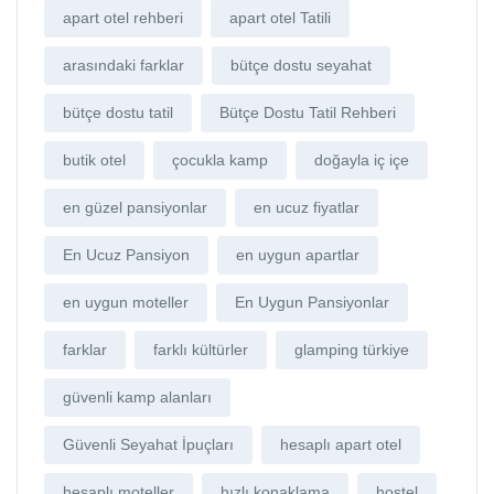
apart otel rehberi
apart otel Tatili
arasındaki farklar
bütçe dostu seyahat
bütçe dostu tatil
Bütçe Dostu Tatil Rehberi
butik otel
çocukla kamp
doğayla iç içe
en güzel pansiyonlar
en ucuz fiyatlar
En Ucuz Pansiyon
en uygun apartlar
en uygun moteller
En Uygun Pansiyonlar
farklar
farklı kültürler
glamping türkiye
güvenli kamp alanları
Güvenli Seyahat İpuçları
hesaplı apart otel
hesaplı moteller
hızlı konaklama
hostel