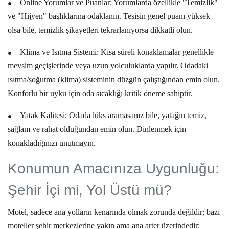
●
Online Yorumlar ve Puanlar:
Yorumlarda özellikle
"Temizlik"
ve
"Hijyen"
başlıklarına odaklanın. Tesisin genel puanı yüksek
olsa bile, temizlik şikayetleri tekrarlanıyorsa dikkatli olun.
●
Klima ve Isıtma Sistemi:
Kısa süreli konaklamalar genellikle
mevsim geçişlerinde veya uzun yolculuklarda yapılır. Odadaki
ısıtma/soğutma (klima) sisteminin düzgün çalıştığından emin olun.
Konforlu bir uyku için oda sıcaklığı kritik öneme sahiptir.
●
Yatak Kalitesi:
Odada lüks aramasanız bile, yatağın temiz,
sağlam ve rahat olduğundan emin olun. Dinlenmek için
konakladığınızı unutmayın.
Konumun Amacınıza Uygunluğu:
Şehir İçi mi, Yol Üstü mü?
Motel, sadece ana yolların kenarında olmak zorunda değildir; bazı
moteller şehir merkezlerine yakın ama ana arter üzerindedir: