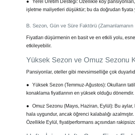
●
Yerel Üretim Desteği:
Özellikle köy
pansiyonları
işletme maliyetleri düşüktür; bu da doğrudan fiyata 
B. Sezon, Gün ve Süre Faktörü (Zamanlamanın
Fiyatları düşürmenin en basit ve en etkili yolu, es
etkileyebilir.
Yüksek Sezon ve Omuz Sezonu Ka
Pansiyonlar, oteller gibi mevsimselliğe çok duyarlıd
●
Yüksek Sezon (Temmuz-Ağustos):
Okulların tati
konaklama fiyatlarının en yüksek olduğu dönemdir
●
Omuz Sezonu (Mayıs, Haziran, Eylül):
Bu aylar,
hala uygundur, ancak öğrenci kalabalığı azalmıştır
Özellikle
Eylül
, fiyat/performans açısından rakipsizd