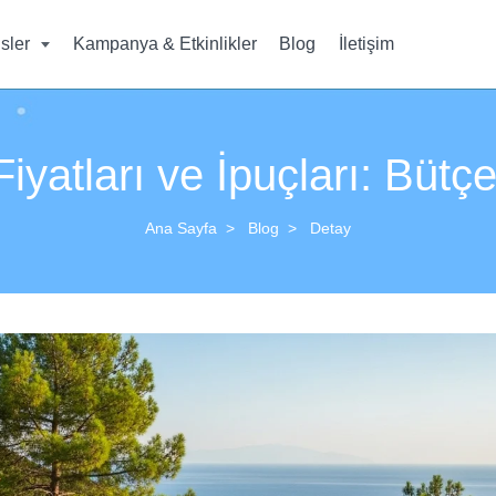
isler
Kampanya & Etkinlikler
Blog
İletişim
yatları ve İpuçları: Bütçe
Ana Sayfa
Blog
Detay