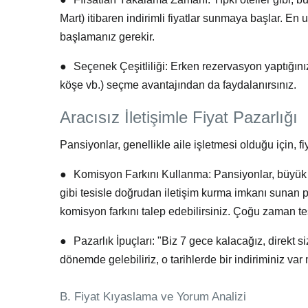
Mart) itibaren indirimli fiyatlar sunmaya başlar.
En u
başlamanız gerekir.
●
Seçenek Çeşitliliği:
Erken rezervasyon yaptığınız
köşe vb.) seçme avantajından da faydalanırsınız.
Aracısız İletişimle Fiyat Pazarlığı
Pansiyonlar, genellikle aile işletmesi olduğu için, f
●
Komisyon Farkını Kullanma:
Pansiyonlar, büyük 
gibi tesisle
doğrudan iletişim
kurma imkanı sunan pla
komisyon farkını talep edebilirsiniz. Çoğu zaman tesi
●
Pazarlık İpuçları:
"Biz 7 gece kalacağız, direkt s
dönemde gelebiliriz, o tarihlerde bir indiriminiz var
B. Fiyat Kıyaslama ve Yorum Analizi