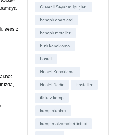
Güvenli Seyahat İpuçları
ramaya
hesaplı apart otel
ı, sessiz
hesaplı moteller
hızlı konaklama
hostel
Hostel Konaklama
ar.net
ınızda,
Hostel Nedir
hosteller
ilk kez kamp
r
kamp alanları
kamp malzemeleri listesi