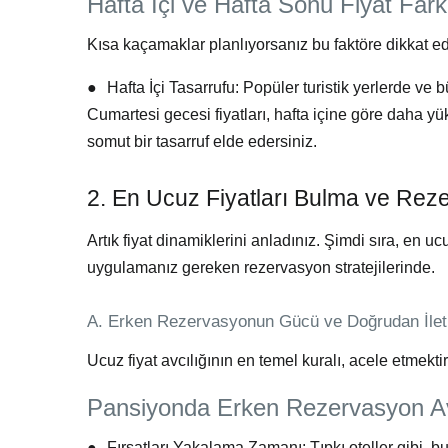
Hafta İçi ve Hafta Sonu Fiyat Fark
Kısa kaçamaklar planlıyorsanız bu faktöre dikkat ed
●
Hafta İçi Tasarrufu:
Popüler turistik yerlerde ve 
Cumartesi
gecesi fiyatları, hafta içine göre daha 
somut bir tasarruf elde edersiniz.
2. En Ucuz Fiyatları Bulma ve Rezer
Artık fiyat dinamiklerini anladınız. Şimdi sıra, en u
uygulamanız gereken
rezervasyon stratejileri
nde.
A. Erken Rezervasyonun Gücü ve Doğrudan İlet
Ucuz fiyat avcılığının en temel kuralı, acele etmektir
Pansiyonda Erken Rezervasyon Av
●
Fırsatları Yakalama Zamanı:
Tıpkı oteller gibi, b