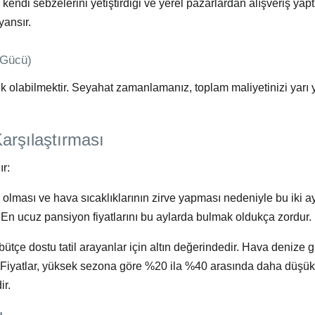
, kendi sebzelerini yetiştirdiği ve yerel pazarlardan alışveriş yaptı
yansır.
 Gücü)
nek olabilmektir. Seyahat zamanlamanız, toplam maliyetinizi yarı 
rşılaştırması
ır:
l olması ve hava sıcaklıklarının zirve yapması nedeniyle bu iki ay
.
En ucuz pansiyon fiyatları
nı bu aylarda bulmak oldukça zordur.
bütçe dostu tatil
arayanlar için altın değerindedir. Hava denize 
. Fiyatlar, yüksek sezona göre
%20 ila %40
arasında daha düşük o
ir.