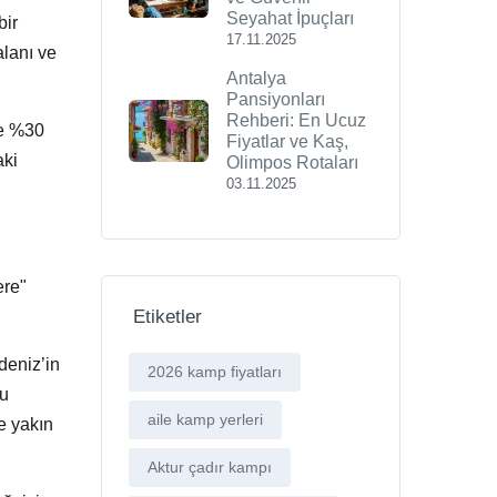
Seyahat İpuçları
bir
17.11.2025
alanı ve
Antalya
Pansiyonları
Rehberi: En Ucuz
le %30
Fiyatlar ve Kaş,
aki
Olimpos Rotaları
03.11.2025
ere"
Etiketler
deniz’in
2026 kamp fiyatları
ğu
aile kamp yerleri
ne yakın
Aktur çadır kampı