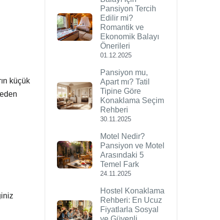
Pansiyon Tercih
Edilir mi?
Romantik ve
Ekonomik Balayı
Önerileri
01.12.2025
Pansiyon mu,
rın küçük
Apart mı? Tatil
Tipine Göre
 neden
Konaklama Seçim
Rehberi
30.11.2025
Motel Nedir?
Pansiyon ve Motel
Arasındaki 5
Temel Fark
24.11.2025
Hostel Konaklama
iniz
Rehberi: En Ucuz
Fiyatlarla Sosyal
ve Güvenli