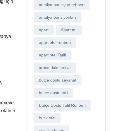
ğı için
antalya pansiyon rehberi
antalya pansiyonları
apart
Apart mı
yarıya
apart otel rehberi
apart otel Tatili
arasındaki farklar
bütçe dostu seyahat
,
bütçe dostu tatil
girmeye
Bütçe Dostu Tatil Rehberi
labilir.
butik otel
çocukla kamp