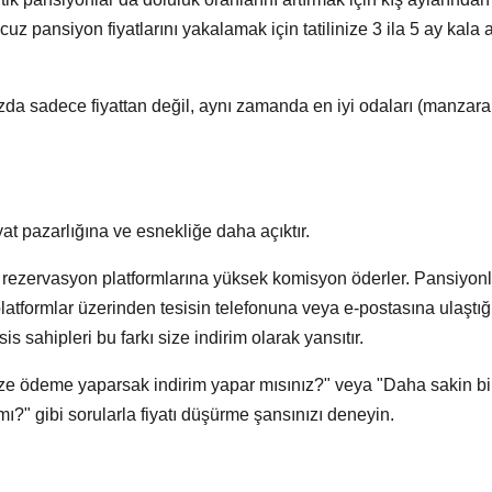
cuz pansiyon fiyatları
nı yakalamak için tatilinize
3 ila 5 ay kala
a
da sadece fiyattan değil, aynı zamanda en iyi odaları (manzaral
iyat pazarlığına ve esnekliğe daha açıktır.
rezervasyon platformlarına yüksek komisyon öderler.
Pansiyonl
tformlar üzerinden tesisin telefonuna veya e-postasına ulaştığ
s sahipleri bu farkı size indirim olarak yansıtır.
ize ödeme yaparsak indirim yapar mısınız?" veya "Daha sakin bi
 mı?" gibi sorularla fiyatı düşürme şansınızı deneyin.