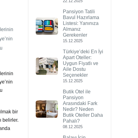
22.12.2025
Pansiyon Tatili
Bavul Hazırlama
Listesi: Yanınıza
Almanız
lerinin
Gerekenler
iye’nin
15.12.2025
bu
Türkiye’deki En İyi
Apart Oteller:
Uygun Fiyatlı ve
Aile Dostu
lerinin
Seçenekler
15.12.2025
ye’nin
bu
Butik Otel ile
Pansiyon
Arasındaki Fark
Nedir? Neden
ulmak bir
Butik Oteller Daha
ı belirler.
Pahalı?
08.12.2025
manda
Balayı İçin