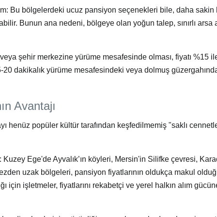
um:
Bu bölgelerdeki
ucuz pansiyon
seçenekleri bile, daha sakin 
bilir. Bunun ana nedeni, bölgeye olan yoğun talep, sınırlı arsa 
 veya şehir merkezine yürüme mesafesinde olması, fiyatı %15 i
ja 15-20 dakikalık yürüme mesafesindeki veya dolmuş güzergahınd
ın Avantajı
ayı henüz popüler kültür tarafından keşfedilmemiş "saklı cennetl
:
Kuzey Ege'de Ayvalık’ın köyleri, Mersin'in Silifke çevresi, Kara
ezden uzak bölgeleri, pansiyon fiyatlarının oldukça makul oldu
ğı için işletmeler, fiyatlarını rekabetçi ve yerel halkın alım gücü