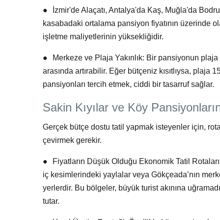
●
İzmir'de Alaçatı, Antalya'da Kaş, Muğla'da Bodr
kasabadaki ortalama pansiyon fiyatının üzerinde ola
işletme maliyetlerinin yüksekliğidir.
●
Merkeze ve Plaja Yakınlık:
Bir pansiyonun plaja
arasında artırabilir. Eğer bütçeniz kısıtlıysa, pla
pansiyonları tercih etmek, ciddi bir tasarruf sağlar.
Sakin Kıyılar ve Köy Pansiyonların
Gerçek
bütçe dostu tatil
yapmak isteyenler için, rot
çevirmek gerekir.
●
Fiyatların Düşük Olduğu Ekonomik Tatil Rotaları
iç kesimlerindeki yaylalar veya Gökçeada’nın merk
yerlerdir. Bu bölgeler, büyük turist akınına uğramadı
tutar.