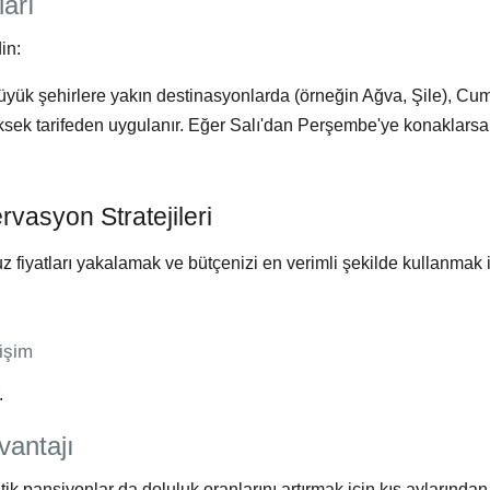
ları
in:
büyük şehirlere yakın destinasyonlarda (örneğin Ağva, Şile),
Cum
yüksek tarifeden uygulanır. Eğer Salı'dan Perşembe'ye konaklarsa
vasyon Stratejileri
cuz fiyatları yakalamak ve bütçenizi en verimli şekilde kullanmak 
işim
.
antajı
utik
pansiyonlar
da doluluk oranlarını artırmak için kış aylarında