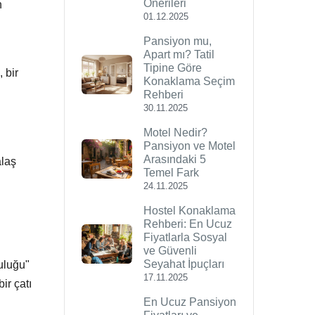
Önerileri
n
01.12.2025
Pansiyon mu,
Apart mı? Tatil
Tipine Göre
 bir
Konaklama Seçim
Rehberi
30.11.2025
Motel Nedir?
Pansiyon ve Motel
Arasındaki 5
alaş
Temel Fark
24.11.2025
Hostel Konaklama
Rehberi: En Ucuz
Fiyatlarla Sosyal
ve Güvenli
Seyahat İpuçları
uluğu"
17.11.2025
ir çatı
En Ucuz Pansiyon