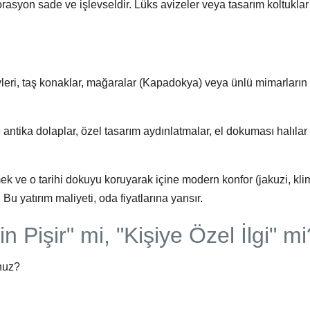
korasyon sade ve işlevseldir. Lüks avizeler veya tasarım koltuklar
 evleri, taş konaklar, mağaralar (Kapadokya) veya ünlü mimarların
antika dolaplar, özel tasarım aydınlatmalar, el dokuması halılar
tmek ve o tarihi dokuyu koruyarak içine modern konfor (jakuzi, kli
Bu yatırım maliyeti, oda fiyatlarına yansır.
n Pişir" mi, "Kişiye Özel İlgi" mi
unuz?