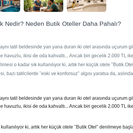
rk Nedir? Neden Butik Oteller Daha Pahalı?
 aynı tatil beldesinde yan yana duran iki otel arasında uçurum gib
i de havuzlu, ikisi de oda kahvaltı... Ancak biri gecelik 2.000 TL ik
si o kadar sık kullanılıyor ki, artık her küçük otele "Butik Ote
 bazı tatilcilerde "eski ve konforsuz" algısı yaratsa da, aslında
 aynı tatil beldesinde yan yana duran iki otel arasında uçurum gib
i de havuzlu, ikisi de oda kahvaltı... Ancak biri gecelik 2.000 TL ik
ullanılıyor ki, artık her küçük otele "Butik Otel" denilmeye başl