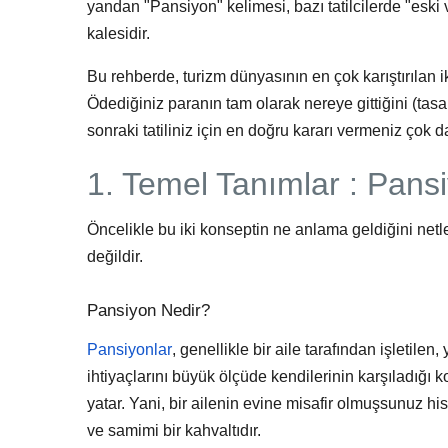
yandan "Pansiyon" kelimesi, bazı tatilcilerde "eski 
kalesidir.
Bu rehberde, turizm dünyasının en çok karıştırılan i
Ödediğiniz paranın tam olarak nereye gittiğini (ta
sonraki tatiliniz için en doğru kararı vermeniz çok 
1. Temel Tanımlar : Pans
Öncelikle bu iki konseptin ne anlama geldiğini netle
değildir.
Pansiyon Nedir?
Pansiyonlar
, genellikle bir aile tarafından işletile
ihtiyaçlarını büyük ölçüde kendilerinin karşıladığ
yatar. Yani, bir ailenin evine misafir olmuşsunuz hiss
ve samimi bir kahvaltıdır.