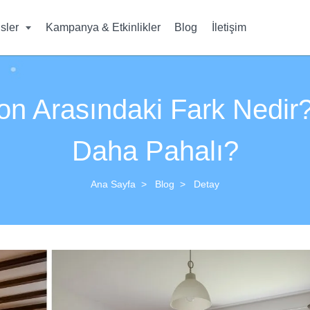
isler
Kampanya & Etkinlikler
Blog
İletişim
yon Arasındaki Fark Nedir
Daha Pahalı?
Ana Sayfa
Blog
Detay