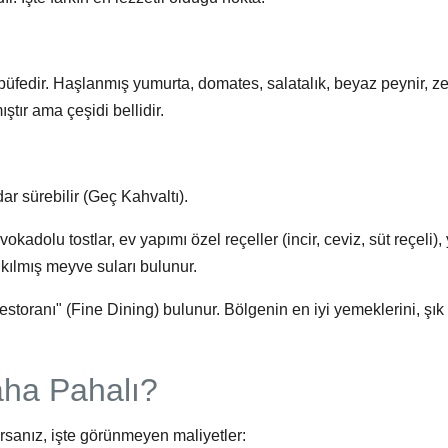
büfedir. Haşlanmış yumurta, domates, salatalık, beyaz peynir, ze
ştır ama çeşidi bellidir.
dar sürebilir (Geç Kahvaltı).
dolu tostlar, ev yapımı özel reçeller (incir, ceviz, süt reçeli),
sıkılmış meyve suları bulunur.
estoranı" (Fine Dining) bulunur. Bölgenin en iyi yemeklerini, şık 
aha Pahalı?
rsanız, işte görünmeyen maliyetler: