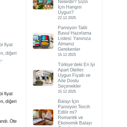
Nelerdir? Sizin
İçin Hangisi
Uygun?
22.12.2025
Pansiyon Tatili
Bavul Hazırlama
Listesi: Yanınıza
Almanız
i fiyat
Gerekenler
en, diğeri
15.12.2025
l"
Türkiye’deki En İyi
Apart Oteller:
Uygun Fiyatlı ve
Aile Dostu
Seçenekler
15.12.2025
i fiyat
Balayı İçin
en, diğeri
Pansiyon Tercih
Edilir mi?
Romantik ve
andı. Öte
Ekonomik Balayı