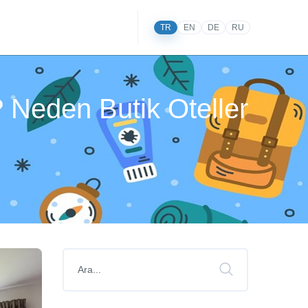
TR
EN
DE
RU
? Neden Butik Oteller