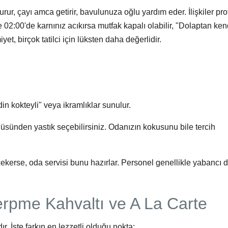
ur, çayı amca getirir, bavulunuza oğlu yardım eder. İlişkiler pr
2:00'de karnınız acıkırsa mutfak kapalı olabilir, "Dolaptan ken
yet, birçok tatilci için lüksten daha değerlidir.
in kokteyli" veya ikramlıklar sunulur.
nüsünden yastık seçebilirsiniz. Odanızın kokusunu bile tercih
kerse, oda servisi bunu hazırlar. Personel genellikle yabancı di
erpme Kahvaltı ve A La Carte
dır. İşte farkın en lezzetli olduğu nokta: