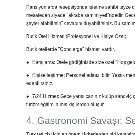
Pansiyonlarda resepsiyonda işletme sahibi teyze dur
mesafeden ziyade "akraba samimiyeti"ndedir. Gece 0
şeyler alabilirsin" cevabını duyabilirsiniz. Bu samimi
Butik Otel Hizmeti (Profesyonel ve Kişiye Özel):
Butik otellerde "Concierge" hizmeti vardır.
●
Karşılama:
Otele girdiğinizde size özel "Hoş geld
●
Kişiselleştirme:
Personel adınızı bilir. Yastık me
edebilirsiniz.
●
7/24 Hizmet:
Gece yarısı canınız kulüp sandviç çe
turizm eğitimi almış kişilerden oluşur.
4. Gastronomi Savaşı: S
Türk tatilcisi için en önemli kriterlerden biri kahvaltı