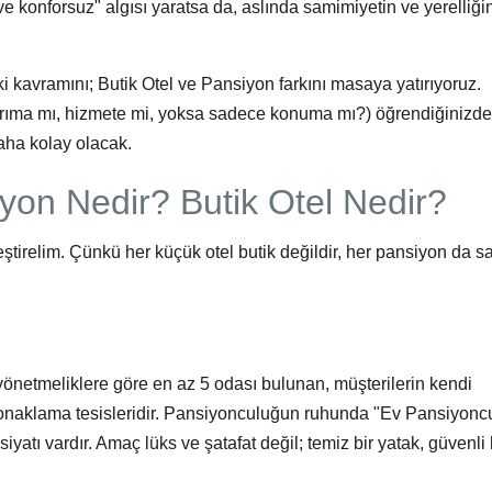
ve konforsuz" algısı yaratsa da, aslında samimiyetin ve yerelliği
ki kavramını;
Butik Otel
ve
Pansiyon
farkını masaya yatırıyoruz.
sarıma mı, hizmete mi, yoksa sadece konuma mı?) öğrendiğinizde,
daha kolay olacak.
iyon Nedir? Butik Otel Nedir?
ştirelim. Çünkü her küçük otel butik değildir, her pansiyon da s
n, yönetmeliklere göre en az 5 odası bulunan, müşterilerin kendi
ı konaklama tesisleridir. Pansiyonculuğun ruhunda "Ev Pansiyonc
iyatı vardır. Amaç lüks ve şatafat değil; temiz bir yatak, güvenli b