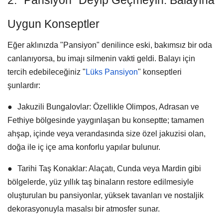
2. "Pansiyon" Deyip Geçmeyin: Balayına
Uygun Konseptler
Eğer aklınızda "
Pansiyon
" denilince eski, bakımsız bir oda
canlanıyorsa, bu imajı silmenin vakti geldi. Balayı için
tercih edebileceğiniz "
Lüks Pansiyon
" konseptleri
şunlardır:
●
Jakuzili Bungalovlar:
Özellikle Olimpos, Adrasan ve
Fethiye bölgesinde yaygınlaşan bu konseptte; tamamen
ahşap, içinde veya verandasında size özel jakuzisi olan,
doğa ile iç içe ama konforlu yapılar bulunur.
●
Tarihi Taş Konaklar:
Alaçatı, Cunda veya Mardin gibi
bölgelerde, yüz yıllık taş binaların restore edilmesiyle
oluşturulan bu pansiyonlar, yüksek tavanları ve nostaljik
dekorasyonuyla masalsı bir atmosfer sunar.