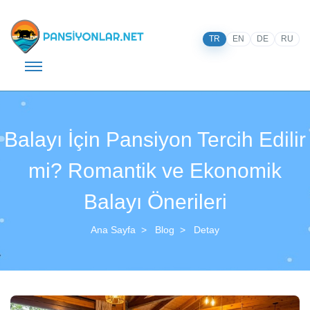
TR
EN
DE
RU
Balayı İçin Pansiyon Tercih Edilir
mi? Romantik ve Ekonomik
Balayı Önerileri
Ana Sayfa
Blog
Detay