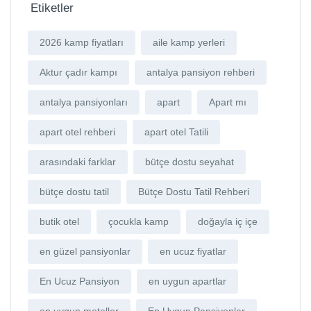
Etiketler
2026 kamp fiyatları
aile kamp yerleri
Aktur çadır kampı
antalya pansiyon rehberi
antalya pansiyonları
apart
Apart mı
apart otel rehberi
apart otel Tatili
arasındaki farklar
bütçe dostu seyahat
bütçe dostu tatil
Bütçe Dostu Tatil Rehberi
butik otel
çocukla kamp
doğayla iç içe
en güzel pansiyonlar
en ucuz fiyatlar
En Ucuz Pansiyon
en uygun apartlar
en uygun moteller
En Uygun Pansiyonlar