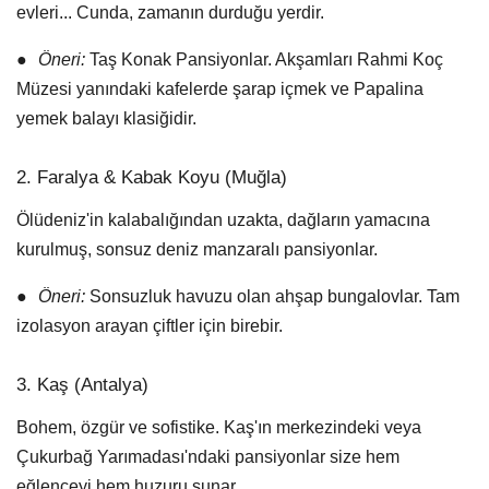
evleri... Cunda, zamanın durduğu yerdir.
●
Öneri:
Taş Konak Pansiyonlar. Akşamları Rahmi Koç
Müzesi yanındaki kafelerde şarap içmek ve Papalina
yemek balayı klasiğidir.
2. Faralya & Kabak Koyu (Muğla)
Ölüdeniz'in kalabalığından uzakta, dağların yamacına
kurulmuş, sonsuz deniz manzaralı pansiyonlar.
●
Öneri:
Sonsuzluk havuzu olan ahşap bungalovlar. Tam
izolasyon arayan çiftler için birebir.
3. Kaş (Antalya)
Bohem, özgür ve sofistike. Kaş'ın merkezindeki veya
Çukurbağ Yarımadası'ndaki pansiyonlar size hem
eğlenceyi hem huzuru sunar.