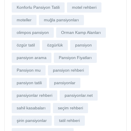
Konforlu Pansiyon Tatili
motel rehberi
moteller
muğla pansiyonları
olimpos pansiyon
Orman Kamp Alanları
özgür tatil
özgürlük
pansiyon
pansiyon arama
Pansiyon Fiyatları
Pansiyon mu
pansiyon rehberi
pansiyon tatili
pansiyonlar
pansiyonlar rehberi
pansiyonlar.net
sahil kasabaları
seçim rehberi
şirin pansiyonlar
tatil rehberi