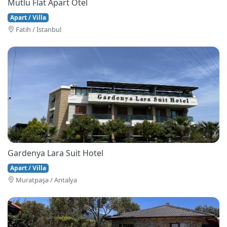
Mutlu Flat Apart Otel
Apart / Villa
Fati̇h / İstanbul
Gardenya Lara Suit Hotel
Apart / Villa
Muratpaşa / Antalya