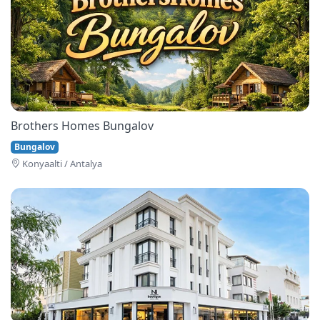
Brothers Homes Bungalov
Bungalov
Konyaalti / Antalya