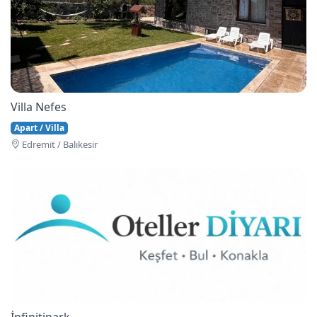
Villa Nefes
Apart / Villa
Edremi̇t / Balıkesir
İnfinitipark