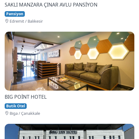
SAKLI MANZARA ÇINAR AVLU PANSİYON
Pansiyon
Edremi̇t / Balıkesir
BIG POİNT HOTEL
Butik Otel
Bi̇ga / Çanakkale