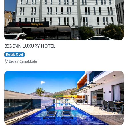
BİG İNN LUXURY HOTEL
Butik Otel
Bi̇ga / Çanakkale