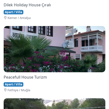
Dilek Holiday House Çıralı
Apart / Villa
Kemer / Antalya
Peacefull House Turizm
Apart / Villa
Fethi̇ye / Muğla