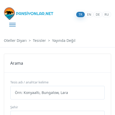
TR
EN
DE
RU
Oteller Diyarı
Tesisler
Yayında Değil
Arama
Tesis adı / anahtar kelime
Şehir