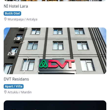
Nİ Hotel Lara
Butik Otel
Muratpaşa / Antalya
DVT Residans
Apart / Villa
Artuklu / Mardin