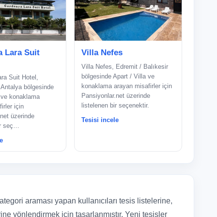
 Lara Suit
Villa Nefes
Villa Nefes, Edremit / Balıkesir
bölgesinde Apart / Villa ve
ra Suit Hotel,
konaklama arayan misafirler için
 Antalya bölgesinde
Pansiyonlar.net üzerinde
a ve konaklama
listelenen bir seçenektir.
rler için
net üzerinde
Tesisi incele
ir seç…
e
tegori araması yapan kullanıcıları tesis listelerine,
ine yönlendirmek için tasarlanmıştır. Yeni tesisler