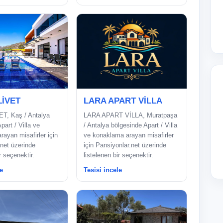
LİVET
LARA APART VİLLA
T, Kaş / Antalya
LARA APART VİLLA, Muratpaşa
part / Villa ve
/ Antalya bölgesinde Apart / Villa
ayan misafirler için
ve konaklama arayan misafirler
net üzerinde
için Pansiyonlar.net üzerinde
r seçenektir.
listelenen bir seçenektir.
e
Tesisi incele