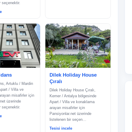
r seçenektir.
e
idans
Dilek Holiday House
Çıralı
s, Artuklu / Mardin
part / Villa ve
Dilek Holiday House Çıralı,
ayan misafirler için
Kemer / Antalya bölgesinde
net üzerinde
Apart / Villa ve konaklama
r seçenektir.
arayan misafirler için
Pansiyonlar.net üzerinde
e
listelenen bir seçen…
Tesisi incele