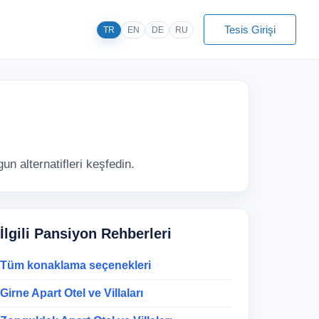
Tesis Girişi
TR
EN
DE
RU
un alternatifleri keşfedin.
İlgili Pansiyon Rehberleri
Tüm konaklama seçenekleri
Girne Apart Otel ve Villaları