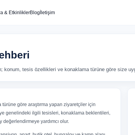
 & Etkinlikler
Blog
İletişim
Rehberi
ın; konum, tesis özellikleri ve konaklama türüne göre size uyg
 türüne göre araştırma yapan ziyaretçiler için
ye genelindeki ilgili tesisleri, konaklama beklentileri,
ay değerlendirmeye yardımcı olur.
ansiyon, apart, butik otel, bungalov ve kamp alanı