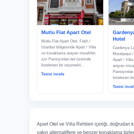
Mutlu Flat Apart Otel
Gardenya
Hotel
Mutlu Flat Apart Otel, Fatih /
İstanbul bölgesinde Apart / Villa
Gardenya La
ve konaklama arayan misafirler
Muratpaşa /
için Pansiyonlar.net üzerinde
Apart / Vill
listelenen bir seçenekti…
arayan misafi
Pansiyonlar.
Tesisi incele
listelenen b
Tesisi incel
Apart Otel ve Villa Rehberi içeriği, doğrudan ka
yakın alternatiflere ve benzer konaklama türler