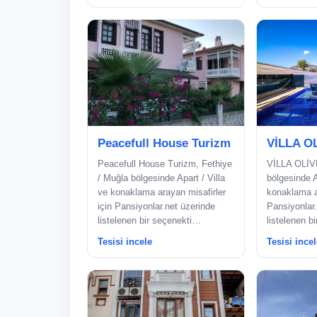
Peacefull House Turizm
VİLLA O
Peacefull House Turizm, Fethiye
VİLLA OLİVE
/ Muğla bölgesinde Apart / Villa
bölgesinde A
ve konaklama arayan misafirler
konaklama ar
için Pansiyonlar.net üzerinde
Pansiyonlar.
listelenen bir seçenekti…
listelenen bi
Tesisi incele
Tesisi incel