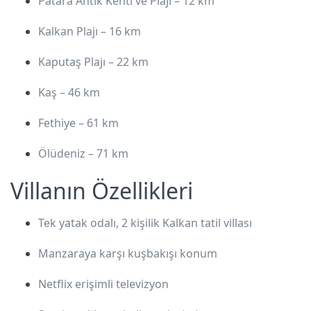
Patara Antik Kenti ve Plajı
– 12 km
Kalkan Plajı
– 16 km
Kaputaş Plajı
– 22 km
Kaş
– 46 km
Fethiye
– 61 km
Ölüdeniz
– 71 km
Villanın Özellikleri
Tek yatak odalı, 2 kişilik
Kalkan tatil villası
Manzaraya karşı kuşbakışı konum
Netflix erişimli televizyon