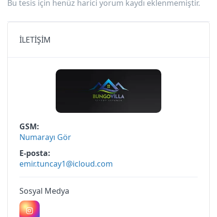
Bu tesis için henüz harici yorum kaydı eklenmemiştir.
İLETİŞİM
GSM
Numarayı Gör
E-posta
emir.tuncay1@icloud.com
Sosyal Medya