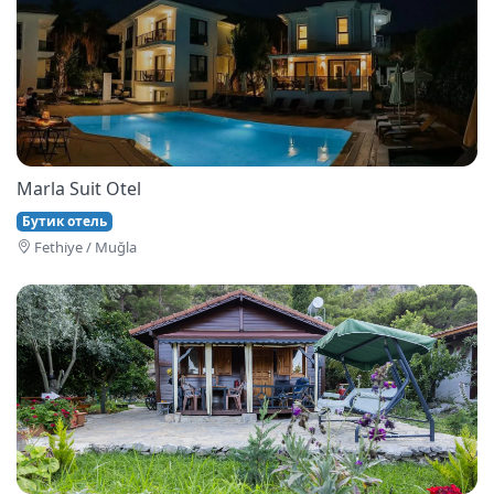
Marla Suit Otel
Бутик отель
Fethi̇ye / Muğla