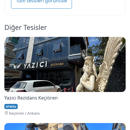
Tüm tesisleri görüntüle
Diğer Tesisler
Yazıcı Rezidans Keçiören
отель
Keçi̇ören / Ankara