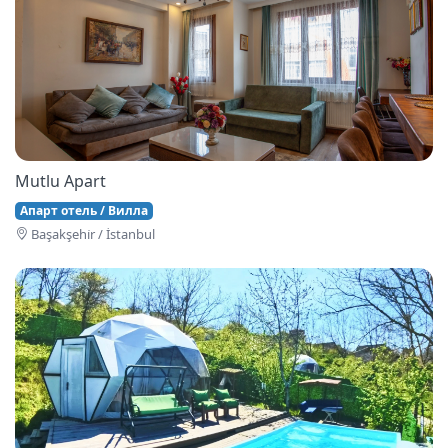
Mutlu Apart
Апарт отель / Вилла
Başakşehi̇r / İstanbul