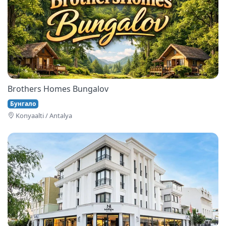
Brothers Homes Bungalov
Бунгало
Konyaalti / Antalya