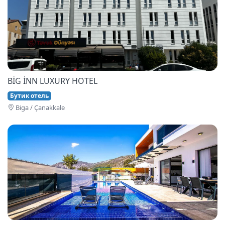
BİG İNN LUXURY HOTEL
Бутик отель
Bi̇ga / Çanakkale