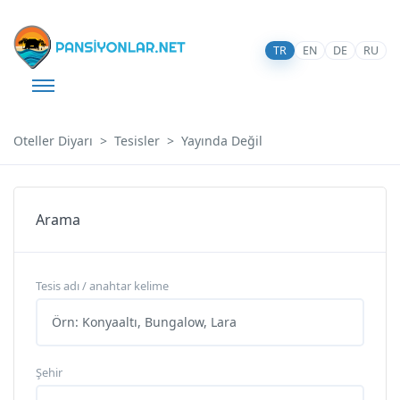
TR
EN
DE
RU
Oteller Diyarı
Tesisler
Yayında Değil
Arama
Tesis adı / anahtar kelime
Şehir