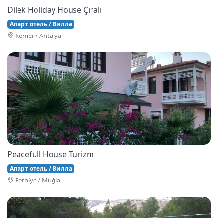
Dilek Holiday House Çıralı
Апарт отель / Вилла
Kemer / Antalya
Peacefull House Turizm
Апарт отель / Вилла
Fethi̇ye / Muğla