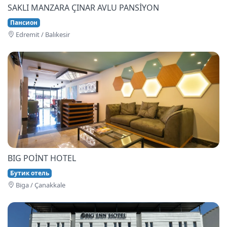
SAKLI MANZARA ÇINAR AVLU PANSİYON
Пансион
Edremi̇t / Balıkesir
BIG POİNT HOTEL
Бутик отель
Bi̇ga / Çanakkale