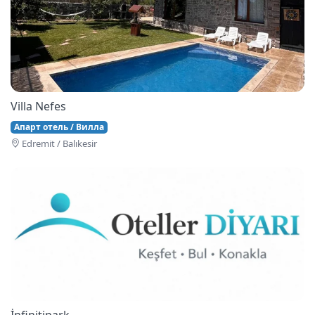
Villa Nefes
Апарт отель / Вилла
Edremi̇t / Balıkesir
İnfinitipark