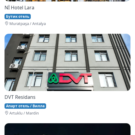
Nİ Hotel Lara
Бутик отель
Muratpaşa / Antalya
DVT Residans
Апарт отель / Вилла
Artuklu / Mardin