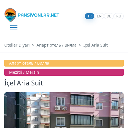
TR
EN
DE
RU
Oteller Diyarı
Апарт отель / Вилла
İçel Aria Suit
Апарт отель / Вилла
Mezi̇tli̇ / Mersin
İçel Aria Suit