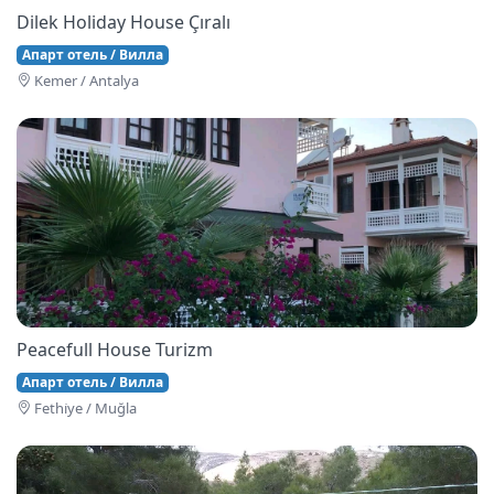
Dilek Holiday House Çıralı
Апарт отель / Вилла
Kemer / Antalya
Peacefull House Turizm
Апарт отель / Вилла
Fethi̇ye / Muğla