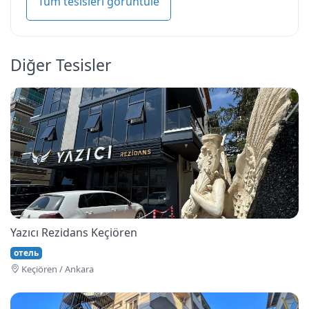
Tüm tesisleri görüntüle
Diğer Tesisler
Yazıcı Rezidans Keçiören
отель
Keçi̇ören / Ankara