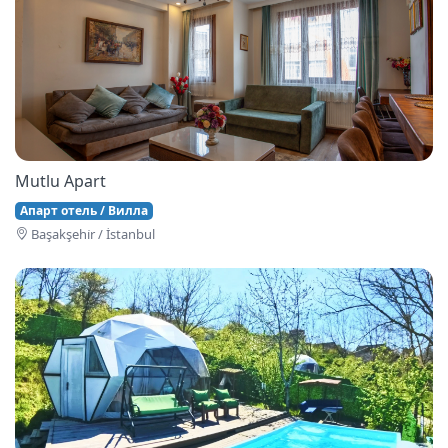
Mutlu Apart
Апарт отель / Вилла
Başakşehi̇r / İstanbul