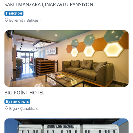
SAKLI MANZARA ÇINAR AVLU PANSİYON
Пансион
Edremi̇t / Balıkesir
BIG POİNT HOTEL
Бутик отель
Bi̇ga / Çanakkale