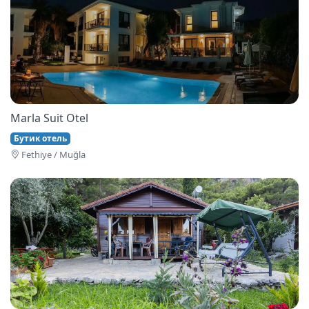
Marla Suit Otel
Бутик отель
Fethi̇ye / Muğla