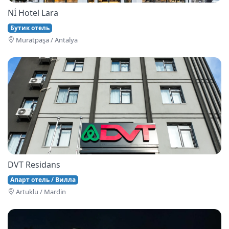
Nİ Hotel Lara
Бутик отель
Muratpaşa / Antalya
DVT Residans
Апарт отель / Вилла
Artuklu / Mardin