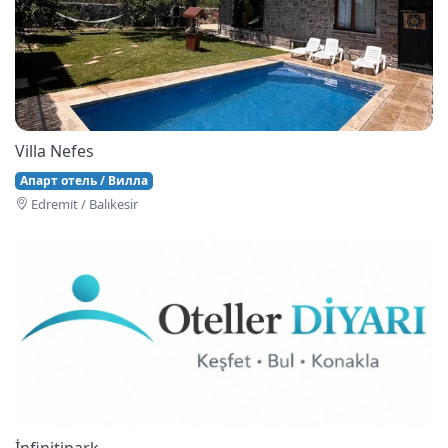
Villa Nefes
Апарт отель / Вилла
Edremi̇t / Balıkesir
İnfinitipark