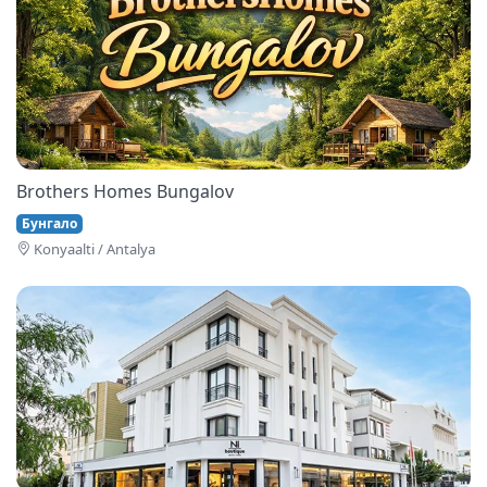
Brothers Homes Bungalov
Бунгало
Konyaalti / Antalya