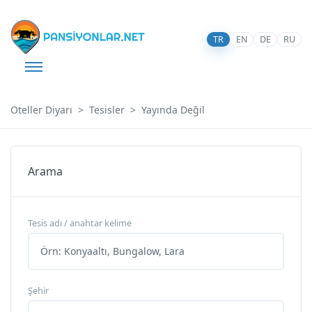
TR
EN
DE
RU
Oteller Diyarı
Tesisler
Yayında Değil
Arama
Tesis adı / anahtar kelime
Şehir