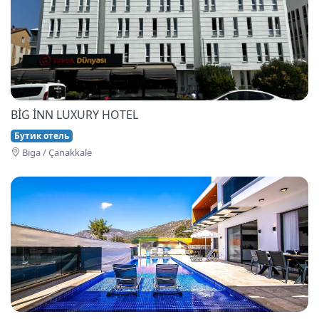
BİG İNN LUXURY HOTEL
Бутик отель
Bi̇ga / Çanakkale