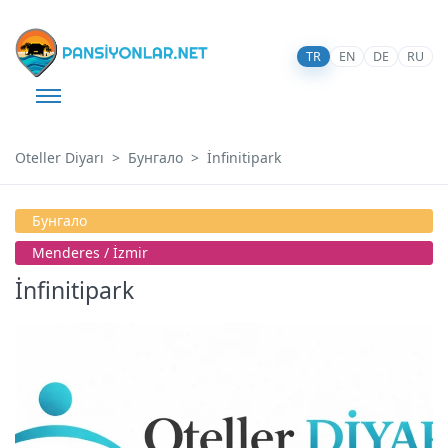
TR
EN
DE
RU
Oteller Diyarı
Бунгало
İnfinitipark
Бунгало
Menderes / İzmir
İnfinitipark