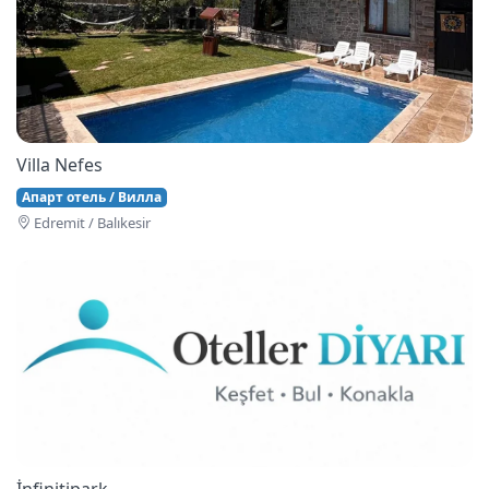
Villa Nefes
Апарт отель / Вилла
Edremi̇t / Balıkesir
İnfinitipark