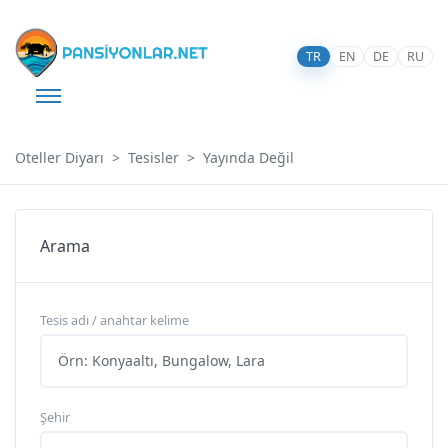
TR
EN
DE
RU
Oteller Diyarı
Tesisler
Yayında Değil
Arama
Tesis adı / anahtar kelime
Şehir