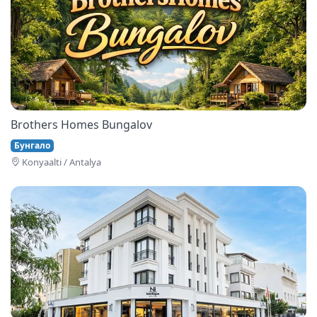
Brothers Homes Bungalov
Бунгало
Konyaalti / Antalya