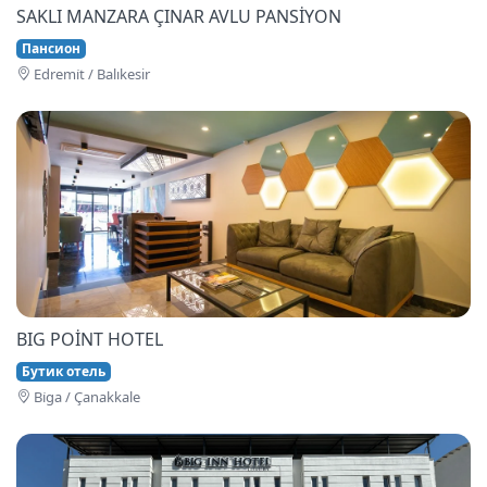
SAKLI MANZARA ÇINAR AVLU PANSİYON
Пансион
Edremi̇t / Balıkesir
BIG POİNT HOTEL
Бутик отель
Bi̇ga / Çanakkale