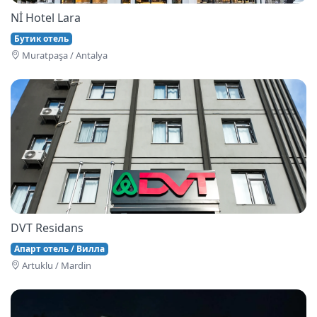
Nİ Hotel Lara
Бутик отель
Muratpaşa / Antalya
DVT Residans
Апарт отель / Вилла
Artuklu / Mardin