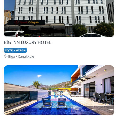
BİG İNN LUXURY HOTEL
Бутик отель
Bi̇ga / Çanakkale