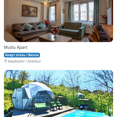
Mutlu Apart
Апарт отель / Вилла
Başakşehi̇r / İstanbul