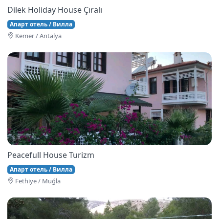
Dilek Holiday House Çıralı
Апарт отель / Вилла
Kemer / Antalya
Peacefull House Turizm
Апарт отель / Вилла
Fethi̇ye / Muğla