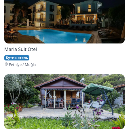
Marla Suit Otel
Бутик отель
Fethi̇ye / Muğla