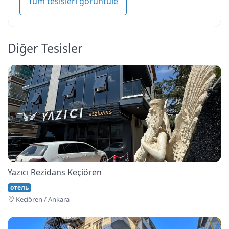
Tüm tesisleri görüntüle
Diğer Tesisler
Yazıcı Rezidans Keçiören
отель
Keçi̇ören / Ankara