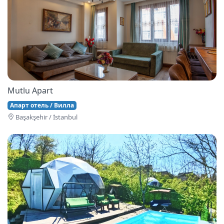
Mutlu Apart
Апарт отель / Вилла
Başakşehi̇r / İstanbul