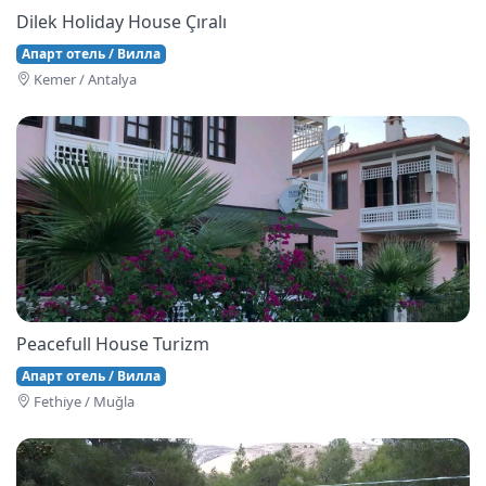
Dilek Holiday House Çıralı
Апарт отель / Вилла
Kemer / Antalya
Peacefull House Turizm
Апарт отель / Вилла
Fethi̇ye / Muğla