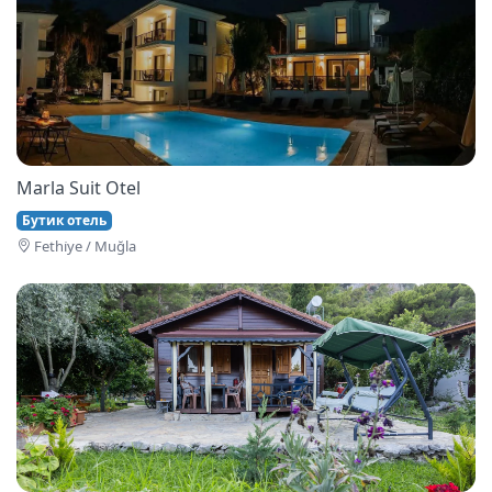
Marla Suit Otel
Бутик отель
Fethi̇ye / Muğla