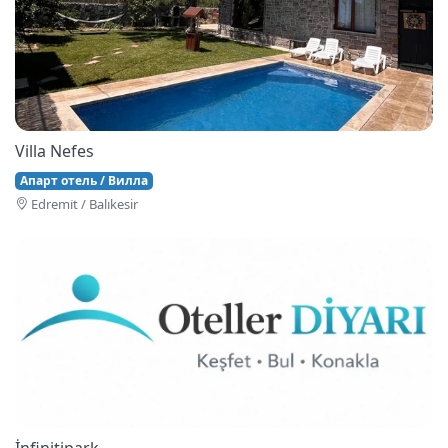
Villa Nefes
Апарт отель / Вилла
Edremi̇t / Balıkesir
İnfinitipark