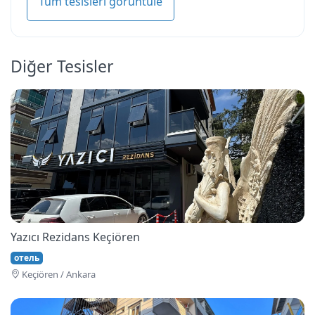
Tüm tesisleri görüntüle
Diğer Tesisler
Yazıcı Rezidans Keçiören
отель
Keçi̇ören / Ankara