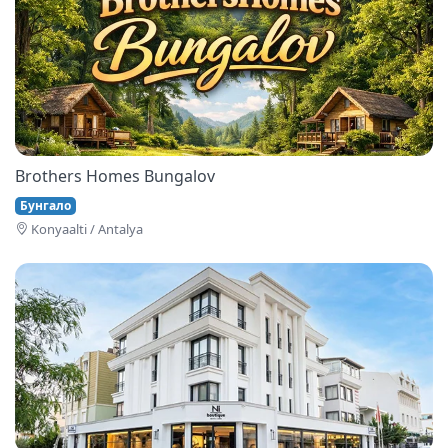
Brothers Homes Bungalov
Бунгало
Konyaalti / Antalya