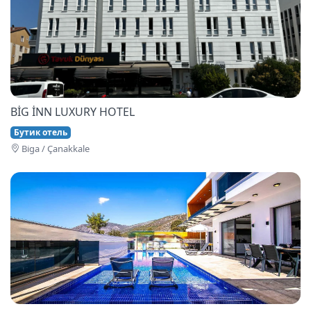
BİG İNN LUXURY HOTEL
Бутик отель
Bi̇ga / Çanakkale