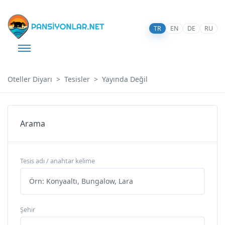
TR
EN
DE
RU
Oteller Diyarı
Tesisler
Yayında Değil
Arama
Tesis adı / anahtar kelime
Şehir