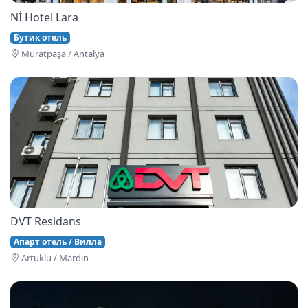
Nİ Hotel Lara
Бутик отель
Muratpaşa / Antalya
DVT Residans
Апарт отель / Вилла
Artuklu / Mardin