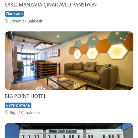
SAKLI MANZARA ÇINAR AVLU PANSİYON
Пансион
Edremi̇t / Balıkesir
BIG POİNT HOTEL
Бутик отель
Bi̇ga / Çanakkale