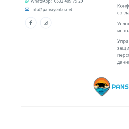
WhatsApp:
0532 489 75 20
Конф
info@pansiyonlar.net
согл
Усло
испо
Упра
защи
перс
данн