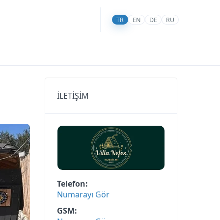
TR
EN
DE
RU
İLETİŞİM
Telefon
Numarayı Gör
GSM