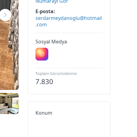
Numarayı Gör
E-posta
serdarmeydanoglu@hotmail
.com
Sosyal Medya
Toplam Görüntülenme
7.830
Konum