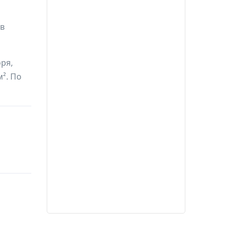
 в
ря,
². По