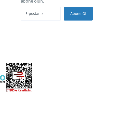
abone olun.
Abone Ol