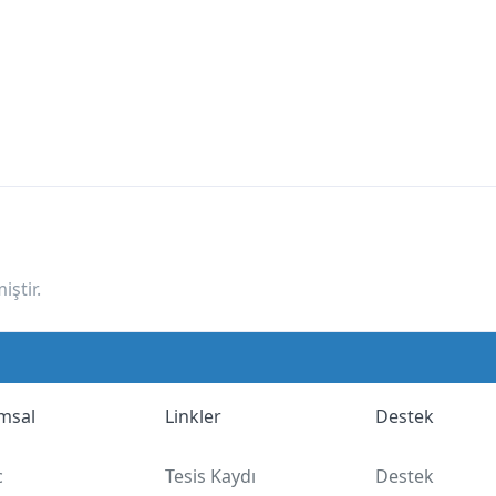
ştir.
msal
Linkler
Destek
с
Tesis Kaydı
Destek