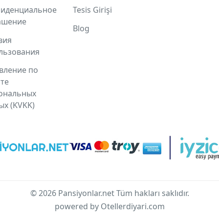
иденциальное
Tesis Girişi
ашение
Blog
вия
льзования
вление по
те
ональных
ых (KVKK)
© 2026 Pansiyonlar.net Tüm hakları saklıdır.
powered by Otellerdiyari.com