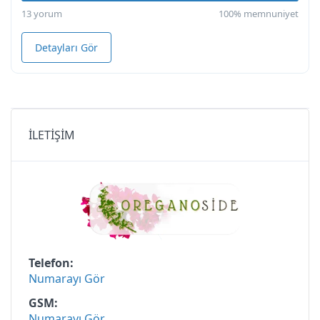
13 yorum
100% memnuniyet
Detayları Gör
İLETİŞİM
Telefon
Numarayı Gör
GSM
Numarayı Gör