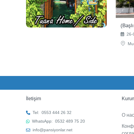
(Başl
26-0
Mur
İletişim
Kuru
Tel:
0553 444 26 32
О на
WhatsApp:
0532 489 75 20
Конф
info@pansiyonlar.net
согл