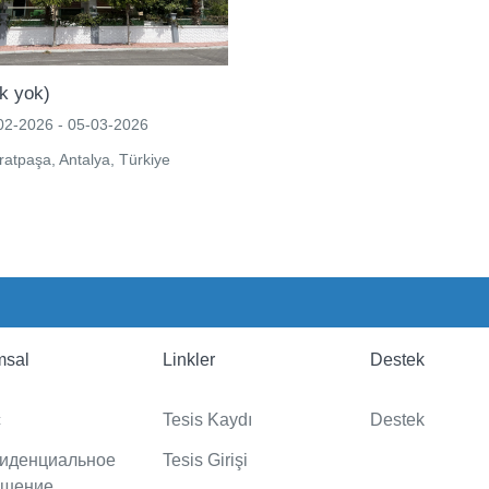
ık yok)
2-2026 - 05-03-2026
atpaşa, Antalya, Türkiye
msal
Linkler
Destek
с
Tesis Kaydı
Destek
иденциальное
Tesis Girişi
ашение