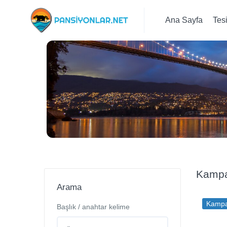
Ana Sayfa
Tes
Kampan
Arama
Kamp
Başlık / anahtar kelime