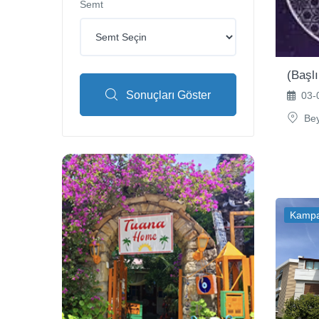
Semt
(Başl
Sonuçları Göster
03-0
Beyl
Kamp