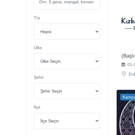
Tür
Ülke
(Başl
01-0
Erd
Şehir
Kamp
İlçe