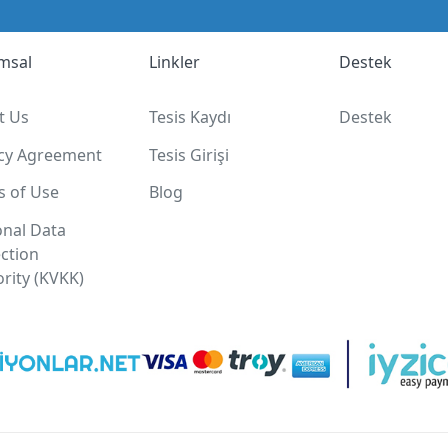
msal
Linkler
Destek
t Us
Tesis Kaydı
Destek
acy Agreement
Tesis Girişi
s of Use
Blog
onal Data
ction
rity (KVKK)