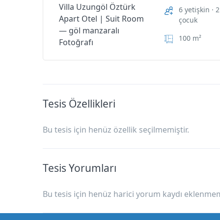
rk
manzaralı
6 yetişkin · 2
—
Apar
çocuk
t
Oda
göl
Otel
Suit Room — göl
Electric
Özellikl
100 m²
ma
manzaralı
Water
eri
nza
Heater
ralı
Oda
Özellikl
Uzu
Air
eri
ngöl
Hair
conditi
Tesis Özellikleri
Öztü
Dryer
oning
rk
Apar
Balcon
Bu tesis için henüz özellik seçilmemiştir.
t
y
Otel
Non-
Balcon
Smokin
y
Tesis Yorumları
g
Electric
Oda
Room
Water
Özellikl
Bu tesis için henüz harici yorum kaydı eklenmemi
Electric
Heater
eri
Water
Shower
Heater