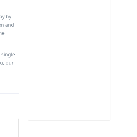
ay by
en and
ene
 single
u, our