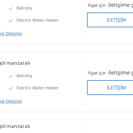
iletişime 
Fiyat için
Balcony
İLETİŞİM
Electric Water Heater
 ve Detaylar
öl manzaralı
iletişime 
Fiyat için
Balcony
Triple Room — bahce ve
İLETİŞİM
Electric Water Heater
dağ manzaralı
 ve Detaylar
Suit Room — göl
Suit Room — göl
manzaralı
manzaralı
öl manzaralı