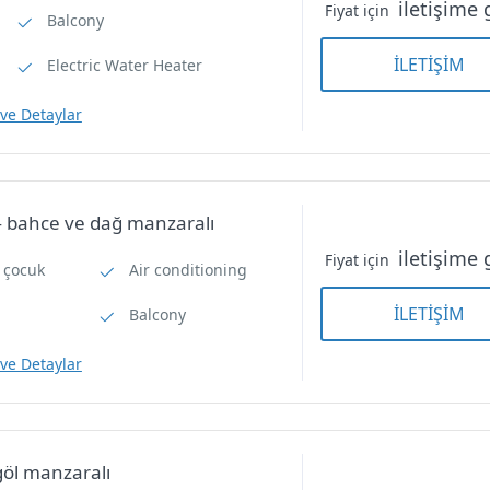
iletişime 
Fiyat için
Balcony
İLETİŞİM
Electric Water Heater
 ve Detaylar
Double Room — bahce v
 bahce ve dağ manzaralı
Double Room — bahce ve
dağ manzaralı
iletişime 
dağ manzaralı
Fiyat için
0 çocuk
Air conditioning
İLETİŞİM
Balcony
 ve Detaylar
öl manzaralı