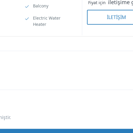
iletişime 
Fiyat için
Balcony
İLETİŞİM
Electric Water
Suit Room — göl
Suit Room — göl
Heater
manzaralı
manzaralı
ştir.