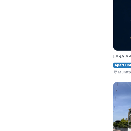
LARA AP
Apart Hote
Muratpa