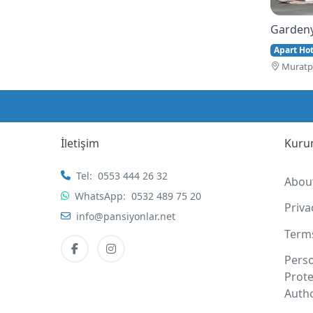
Gardeny
Apart Hote
Muratpa
İletişim
Kuru
Tel:
0553 444 26 32
Abou
WhatsApp:
0532 489 75 20
Priv
info@pansiyonlar.net
Term
Pers
Prote
Autho