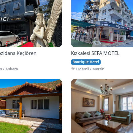
Rezidans Keçiören
Kızkalesi SEFA MOTEL
Boutique Hotel
n / Ankara
Erdemli / Mersin