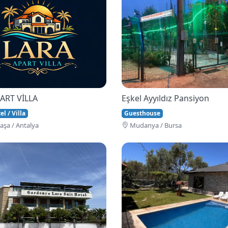
ART VİLLA
Eşkel Ayyıldız Pansiyon
l / Villa
Guesthouse
şa / Antalya
Mudanya / Bursa