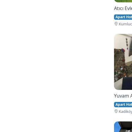
Atıcı Evl
Apart Hote
Kumluca
Yuvam 
Apart Hote
Kadiköy