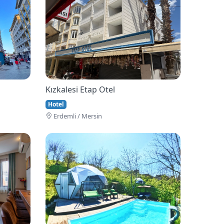
Kızkalesi Etap Otel
Hotel
Erdemli / Mersin