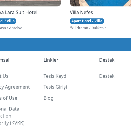
a Lara Suit Hotel
Villa Nefes
l / Villa
Apart Hotel / Villa
şa / Antalya
Edremi̇t / Balıkesir
msal
Linkler
Destek
t Us
Tesis Kaydı
Destek
acy Agreement
Tesis Girişi
s of Use
Blog
onal Data
ction
rity (KVKK)