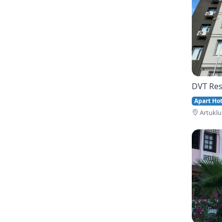
DVT Res
Apart Hote
Artuklu