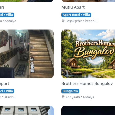
eri
Mutlu Apart
l / Villa
Apart Hotel / Villa
 / Antalya
Başakşehi̇r / İstanbul
Apart
Brothers Homes Bungalov
l / Villa
Bungalow
 / İstanbul
Konyaalti / Antalya