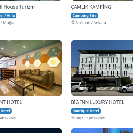
ll House Turizm
ÇAMLIK KAMPİNG
l / Villa
Camping Site
 / Muğla
Nallihan / Ankara
İNT HOTEL
BİG İNN LUXURY HOTEL
 Hotel
Boutique Hotel
Çanakkale
Bi̇ga / Çanakkale