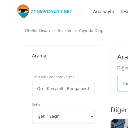
Ana Sayfa
Tes
Oteller Diyarı
Tesisler
Yayında Değil
Ara
Arama
Diğer
Tesis adı / anahtar kelime
Tü
Şehir
Diğer