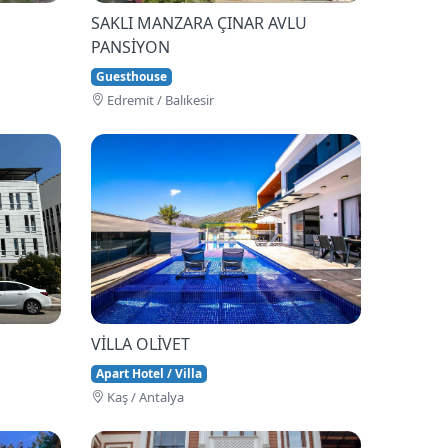
SAKLI MANZARA ÇINAR AVLU
PANSİYON
Guesthouse
Edremi̇t / Balıkesir
VİLLA OLİVET
Apart Hotel / Villa
Kaş / Antalya