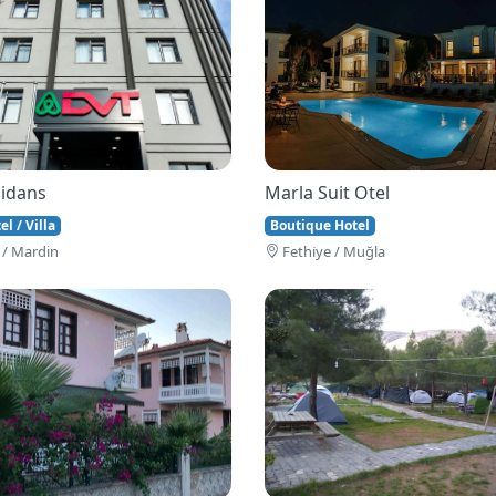
idans
Marla Suit Otel
l / Villa
Boutique Hotel
 / Mardin
Fethi̇ye / Muğla