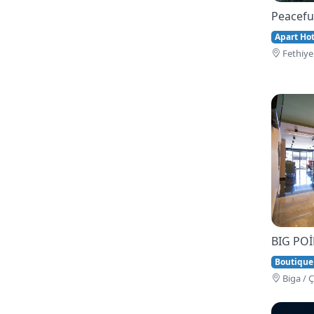
Peacefu
Apart Hote
Fethi̇ye
BIG PO
Boutique
Bi̇ga / 