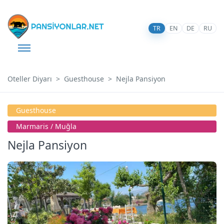
TR
EN
DE
RU
Oteller Diyarı
Guesthouse
Nejla Pansiyon
Guesthouse
Marmari̇s / Muğla
Nejla Pansiyon