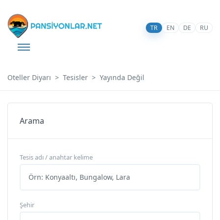
TR
EN
DE
RU
Oteller Diyarı
Tesisler
Yayında Değil
Arama
Tesis adı / anahtar kelime
Şehir