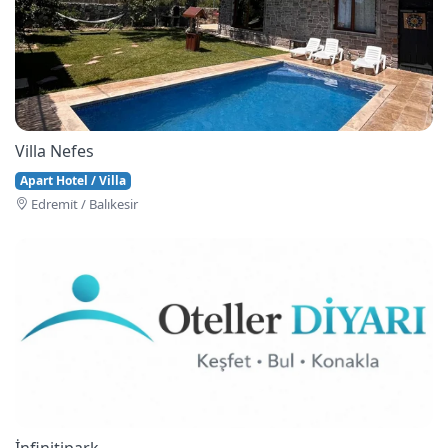
Villa Nefes
Apart Hotel / Villa
Edremi̇t / Balıkesir
İnfinitipark