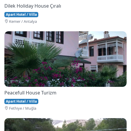
Dilek Holiday House Çıralı
Apart Hotel / Villa
Kemer / Antalya
Peacefull House Turizm
Apart Hotel / Villa
Fethi̇ye / Muğla