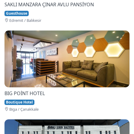
SAKLI MANZARA ÇINAR AVLU PANSİYON
Guesthouse
Edremi̇t / Balıkesir
BIG POİNT HOTEL
Boutique Hotel
Bi̇ga / Çanakkale