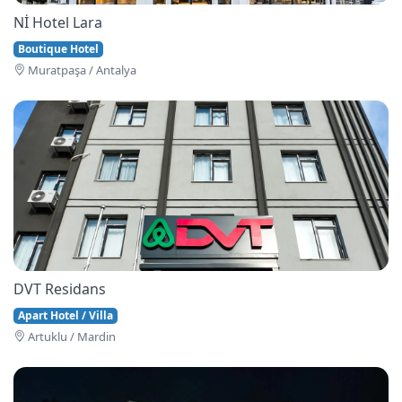
Nİ Hotel Lara
Boutique Hotel
Muratpaşa / Antalya
DVT Residans
Apart Hotel / Villa
Artuklu / Mardin